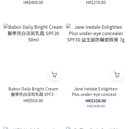
霜SPF50+ 50ml
SPF30 50ml
HK$400.00
HK$270.00
Babor Daily Bright Cream
Jane Iredale Enlighten
醫學亮白淡斑乳霜 SPF20
Plus under-eye concealer
50ml
SPF30 益生菌防曬遮瑕膏 7g
HK$550.00
HK$328.00
HK$420.00