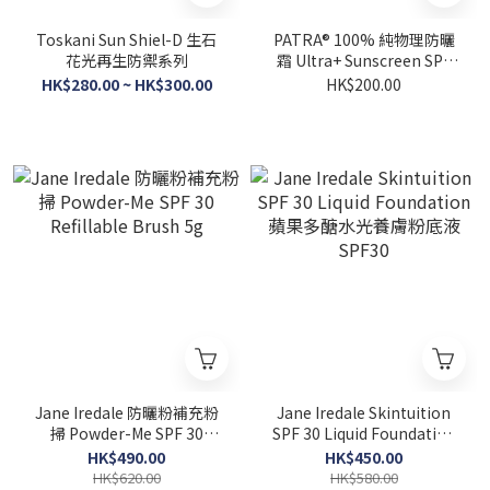
Toskani Sun Shiel-D 生石
PATRA® 100% 純物理防曬
花光再生防禦系列
霜 Ultra+ Sunscreen SPF
50+ PA++++ 50ml
HK$280.00 ~ HK$300.00
HK$200.00
Jane Iredale 防曬粉補充粉
Jane Iredale Skintuition
掃 Powder-Me SPF 30
SPF 30 Liquid Foundation
Refillable Brush 5g
蘋果多醣水光養膚粉底液
HK$490.00
HK$450.00
SPF30
HK$620.00
HK$580.00