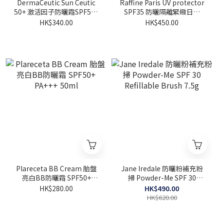
DermaCeutic Sun Ceutic
Raffine Paris UV protector
50+ 激活因子防曬霜SPF50+
SPF35 防曬隔離緊緻日霜
50ml
50ml
HK$340.00
HK$450.00
Plareceta BB Cream 胎盤
Jane Iredale 防曬粉補充粉
亮白BB防曬霜 SPF50+
掃 Powder-Me SPF 30
PA+++ 50ml
Refillable Brush 7.5g
HK$280.00
HK$490.00
HK$620.00