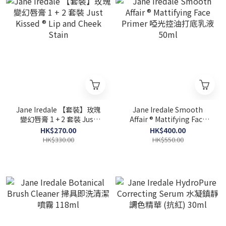
Jane Iredale 【套裝】玫瑰
Jane Iredale Smooth
變幻唇膏 1 + 2 套裝 Just
Affair ® Mattifying Face
Kissed ® Lip and Cheek
Primer 啞光控油打底乳液
HK$270.00
HK$400.00
Stain
50ml
HK$330.00
HK$550.00