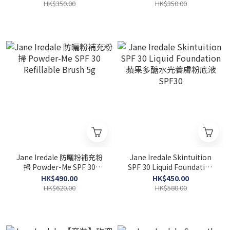
HK$350.00
HK$350.00
Jane Iredale 防曬粉補充粉
Jane Iredale Skintuition
掃 Powder-Me SPF 30
SPF 30 Liquid Foundation
Refillable Brush 5g
蘋果多醣水光養膚粉底液
HK$490.00
HK$450.00
SPF30
HK$620.00
HK$580.00