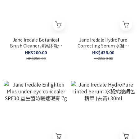
Jane Iredale Botanical
Jane Iredale HydroPure
Brush Cleaner 掃具即洗清
Correcting Serum 水凝鎮
潔噴霧 118ml
靜調色精華 (抗紅) 30ml
HK$200.00
HK$438.00
HK$250.00
HK$550.00