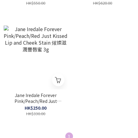
液 50ml
HK$550.00
HK$620.00
Jane Iredale Forever
Pink/Peach/Red Just
Kissed Lip and Cheek
HK$250.00
Stain 熣燦滋潤豐唇蜜 3g
HK$330.00
1