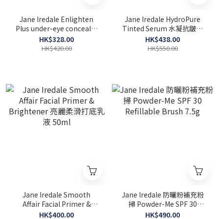
Jane Iredale Enlighten
Jane Iredale HydroPure
Plus under-eye concealer
Tinted Serum 水凝抗皺調
SPF30 益生菌防曬遮瑕膏 7g
色精華 (去黃) 30ml
HK$328.00
HK$438.00
HK$420.00
HK$550.00
Jane Iredale Smooth
Jane Iredale 防曬粉補充粉
Affair Facial Primer &
掃 Powder-Me SPF 30
Brightener 亮麗柔滑打底乳
Refillable Brush 7.5g
HK$400.00
HK$490.00