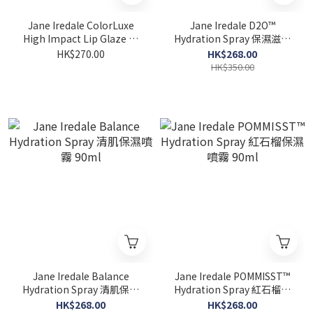
Jane Iredale ColorLuxe
Jane Iredale D2O™
High Impact Lip Glaze 晚
Hydration Spray 保濕滋潤
櫻草水光玻璃唇釉 5ml
噴霧 90ml
HK$270.00
HK$268.00
HK$350.00
Jane Iredale Balance
Jane Iredale POMMISST™
Hydration Spray 清肌保濕
Hydration Spray 紅石榴保
噴霧 90ml
濕噴霧 90ml
HK$268.00
HK$268.00