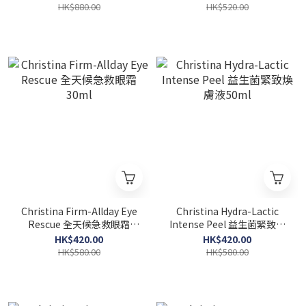
HK$880.00
HK$520.00
Christina Firm-Allday Eye
Christina Hydra-Lactic
Rescue 全天候急救眼霜
Intense Peel 益生菌緊致煥
30ml
膚液50ml
HK$420.00
HK$420.00
HK$580.00
HK$580.00