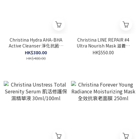
Christina Hydra AHA-BHA
Christina LINE REPAIR #4
Active Cleanser 淨化抗菌潔
Ultra Nourish Mask 滋養面
面啫喱 250ml
膜 250ml
HK$380.00
HK$550.00
HK$480.00