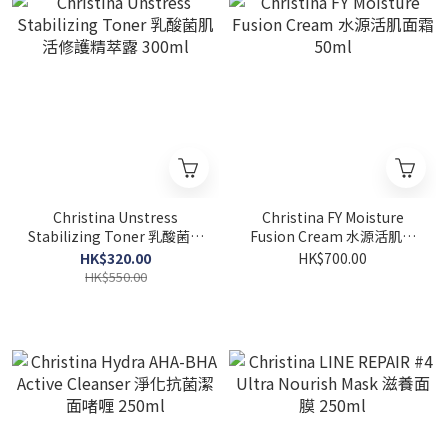
Christina Unstress
Christina FY Moisture
Stabilizing Toner 乳酸菌肌
Fusion Cream 水源活肌面
活修護精萃露 300ml
霜 50ml
HK$320.00
HK$700.00
HK$550.00