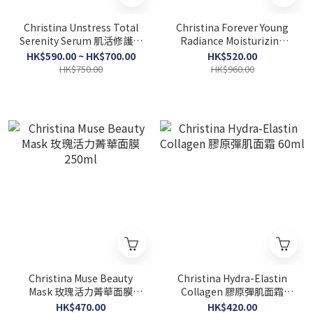
Christina Unstress Total
Christina Forever Young
Serenity Serum 肌活修護保
Radiance Moisturizing
濕精華液 30ml/100ml
Mask 全效抗衰老面膜
HK$590.00 ~ HK$700.00
HK$520.00
250ml
HK$750.00
HK$960.00
Christina Muse Beauty
Christina Hydra-Elastin
Mask 玫瑰活力菁華面膜
Collagen 膠原彈肌面霜
250ml
60ml
HK$470.00
HK$420.00