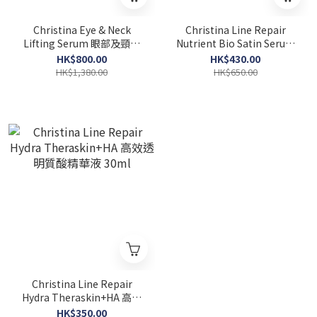
Christina Eye & Neck
Christina Line Repair
Lifting Serum 眼部及頸部
Nutrient Bio Satin Serum
無暇緊致精華液 100ml
再生修復精華 30ml
HK$800.00
HK$430.00
HK$1,380.00
HK$650.00
Christina Line Repair
Hydra Theraskin+HA 高效
透明質酸精華液 30ml
HK$350.00