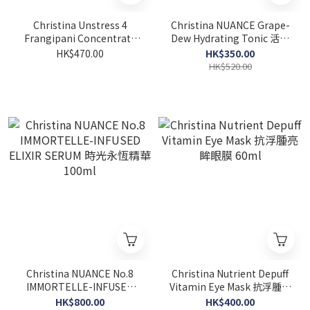
Christina Unstress 4
Christina NUANCE Grape-
Frangipani Concentrate
Dew Hydrating Tonic 活肌
乳酸菌雞蛋花水肌底液
平衡噴霧 100ml
HK$470.00
HK$350.00
300ml
HK$520.00
Christina NUANCE No.8
Christina Nutrient Depuff
IMMORTELLE-INFUSED
Vitamin Eye Mask 抗浮腫亮
ELIXIR SERUM 時光永恆精
眸眼膜 60ml
HK$800.00
HK$400.00