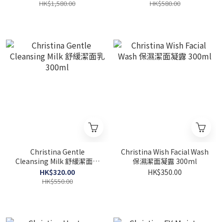
華 100ml
HK$1,580.00
HK$580.00
Christina Gentle
Christina Wish Facial Wash
Cleansing Milk 舒緩潔面乳
保濕潔面凝露 300ml
300ml
HK$320.00
HK$350.00
HK$550.00