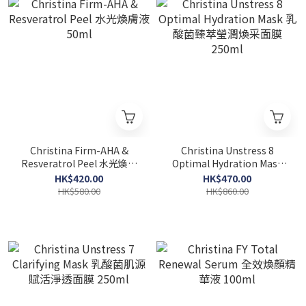
Christina Firm-AHA &
Christina Unstress 8
Resveratrol Peel 水光煥膚
Optimal Hydration Mask
液 50ml
乳酸菌臻萃瑩潤煥采面膜
HK$420.00
HK$470.00
250ml
HK$580.00
HK$860.00