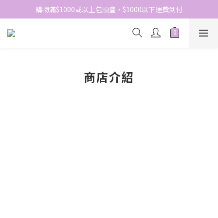
網站免費登記會員，會員優惠價於結帳時自動扣減
購物滿$1000或以上包順豐，$1000以下運費到付
網站免費登記會員，會員優惠價於結帳時自動扣減
商店介紹