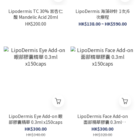
Lipodermis TC 30% 苦杏仁
LipoDermis 海藻矽針 1次/6
酸 Mandelic Acid 20ml
次療程
HK$200.00
HK$138.00 ~ HK$590.00
LipoDermis Eye Add-on 眼
LipoDermis Face Add-on
部膠囊精華 0.3ml x150caps
面部精華膠囊 0.3ml
x150caps
HK$300.00
HK$300.00
HK$340.00
HK$320.00