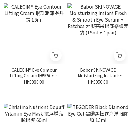
CALECIM® Eye Contour
Babor SKINOVAGE
Lifting Cream 眼部輪廓提
Moisturizing Instant
升霜 15ml
Fresh & Smooth Eye
HK$880.00
HK$350.00
Serum + Patches 水凝亮采
眼部修護套裝 (15ml +
1pair)