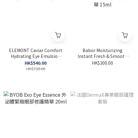
ELEMONT Caviar Comfort
Babor Moisturizing
Hydrating Eye Emulsion
Instant Fresh & Smooth
鱘魚子眼部絲質補濕乳霜
Eye Serum 水凝亮采眼部修
HK$540.00
HK$300.00
20ml
護精華 15ml
HK$720.00