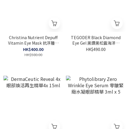
Christina Nutrient Depuff
TEGODER Black Diamond
Vitamin Eye Mask 抗浮腫亮
Eye Gel 黑鑽黑松露海洋眼
眸眼膜 60ml
膠原 15ml
HK$400.00
HK$490.00
HK$580.00