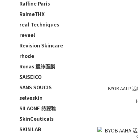
Raffine Paris
RaimeTHX
real Techniques
reveel
Revision Skincare
rhode
Ronas 蠶絲面膜
SAISEICO
SANS SOUCIS
BYOB AAL
selveskin
SILAONE 詩麗雅
SkinCeuticals
SKIN LAB