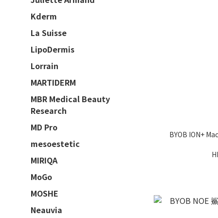
Kderm
La Suisse
LipoDermis
Lorrain
MARTIDERM
MBR Medical Beauty
Research
MD Pro
BYOB ION+ M
mesoestetic
H
MIRIQA
MoGo
MOSHE
Neauvia