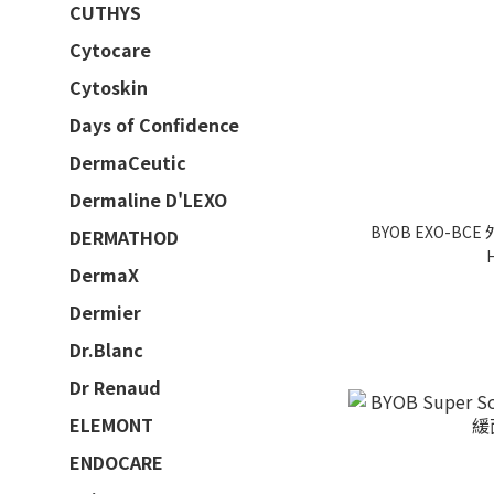
CUTHYS
Cytocare
Cytoskin
Days of Confidence
DermaCeutic
Dermaline D'LEXO
BYOB EXO-BCE
DERMATHOD
DermaX
Dermier
Dr.Blanc
Dr Renaud
ELEMONT
ENDOCARE