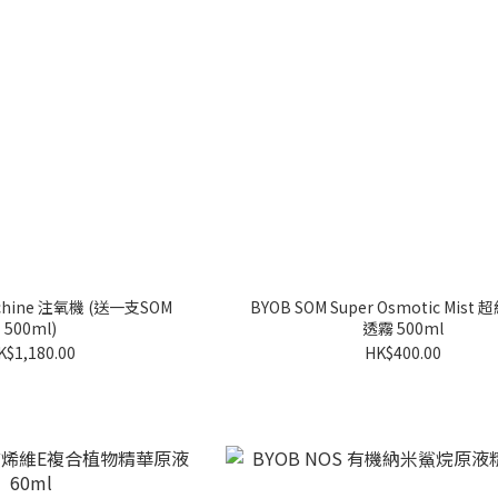
achine 注氧機 (送一支SOM
BYOB SOM Super Osmotic Mis
500ml)
透霧 500ml
K$1,180.00
HK$400.00