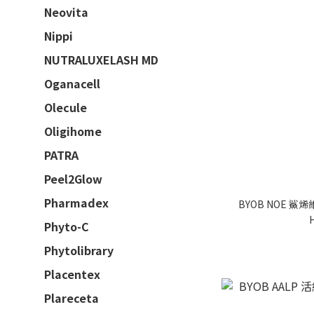
Neovita
Nippi
NUTRALUXELASH MD
Oganacell
Olecule
Oligihome
PATRA
Peel2Glow
Pharmadex
BYOB NOE 鯊
Phyto-C
Phytolibrary
Placentex
Plareceta