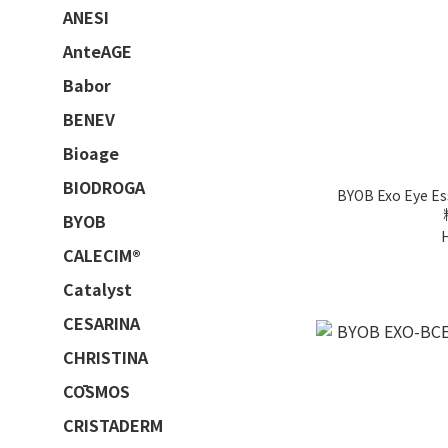
ANESI
AnteAGE
Babor
BENEV
Bioage
BIODROGA
BYOB Exo Eye
BYOB
CALECIM®
Catalyst
CESARINA
CHRISTINA
CŌSMOS
CRISTADERM