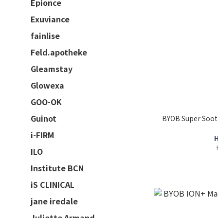
Epionce
Exuviance
fainlise
Feld.apotheke
Gleamstay
Glowexa
GOO-OK
Guinot
BYOB Super So
i-FIRM
H
ILO
Institute BCN
iS CLINICAL
jane iredale
Juliette Armand