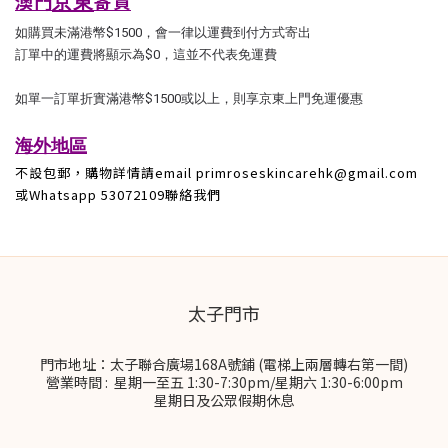
澳門
寄貨
京東
如購買未滿港幣$1500，會一律以運費到付方式寄出
訂單中的運費將顯示為$0，這並不代表免運費
如單一訂單折實滿港幣$1500或以上，則享京東上門免運優惠
海外地區
不設包郵，購物詳情請email primroseskincarehk@gmail.com
或Whatsapp 53072109聯絡我們
太子門市
門市地址：太子聯合廣場168A號鋪 (電梯上兩層轉右第一間)
營業時間 : 星期一至五 1:30-7:30pm/星期六 1:30-6:00pm
星期日及公眾假期休息