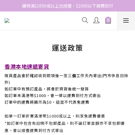
網站免費登記會員，會員優惠價於結帳時自動扣減
購物滿$1000或以上包順豐，$1000以下運費到付
網站免費登記會員，會員優惠價於結帳時自動扣減
運送政策
香港本地速遞寄貨
現貨產品會於確認收到款項後一至三
工作天內寄出
(門市休息日除
個
外
)
如訂單中有預訂產品，將會於齊貨後統一發貨
如
訂單
未滿港幣
$1000
，會一律以運費到付方式寄出
訂單中的運費將顯示為
$0
，這並不代表免運費
如單一訂單折實滿港幣
$1000
或以上，則享免運
優惠
費
*
如訂單中包含有註明不包郵產品，則不論訂單金額亦不享包郵優
惠，會以順豐運費到付方式寄出