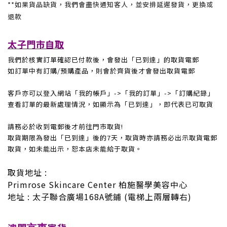
**
如果貨品缺貨，我們會盡快通知客人，並安排延遲發貨，更換或
退款
太子門市自取
我們於核實訂單確認已付款後，
會發出「已到達」的取貨電郵
如訂單中有訂購
/
預購產品，則會於齊貨後才會發出取貨電郵
客戶亦可以登入網站「我的帳戶」
->
「我的訂單」
->
「訂購紀錄」
查看訂單的最新處理情況，如顯示為「已到達」，即代表已可取貨
請務必於收到電郵後才前往門市取貨!
取貨期限為發出「已到達」後的7
天
，取貨時亦請務必出示取貨電郵
取貨，如未能出示，恕本店未能給于取貨
。
取貨地址 :
Primrose Skincare Center
柏施醫學美容中心
地址
:
太子聯合廣場168A號鋪 (
電梯上兩層轉右
)