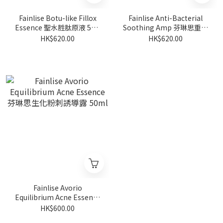
Fainlise Botu-like Fillox
Fainlise Anti-Bacterial
Essence 聖水胜肽原液 5ml
Soothing Amp 芬琳思重生
x 2
修護液 50ml
HK$620.00
HK$620.00
Fainlise Avorio
Equilibrium Acne Essence
芬琳思生化粉刺誘導露 50ml
HK$600.00