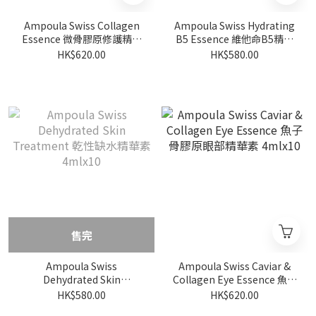
Ampoula Swiss Collagen
Ampoula Swiss Hydrating
Essence 微骨膠原修護精華
B5 Essence 維他命B5精華
素 4mlx10
素 4mlx10
HK$620.00
HK$580.00
售完
Ampoula Swiss
Ampoula Swiss Caviar &
Dehydrated Skin
Collagen Eye Essence 魚子
Treatment 乾性缺水精華素
骨膠原眼部精華素 4mlx10
HK$580.00
HK$620.00
4mlx10