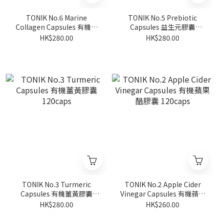
TONIK No.6 Marine
TONIK No.5 Prebiotic
Collagen Capsules 有機海
Capsules 益生元膠囊
洋膠原蛋白膠囊 120caps
120caps
HK$280.00
HK$280.00
TONIK No.3 Turmeric
TONIK No.2 Apple Cider
Capsules 有機薑黃膠囊
Vinegar Capsules 有機蘋果
120caps
醋膠囊 120caps
HK$280.00
HK$260.00