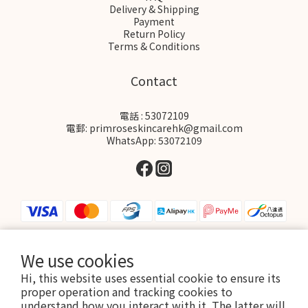
Delivery & Shipping
Payment
Return Policy
Terms & Conditions
Contact
電話 : 53072109
電郵: primroseskincarehk@gmail.com
WhatsApp: 53072109
We use cookies
$
HKD
English
Hi, this website uses essential cookie to ensure its
proper operation and tracking cookies to
understand how you interact with it. The latter will