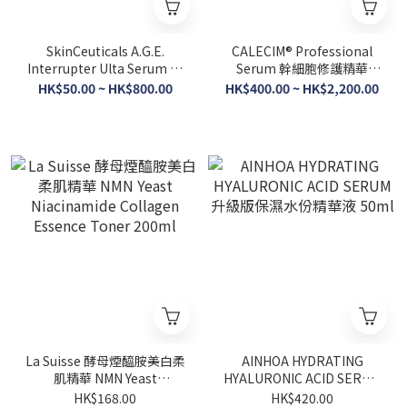
SkinCeuticals A.G.E.
CALECIM® Professional
Interrupter Ulta Serum 抗
Serum 幹細胞修護精華
醣極效緊緻精華 4ml/30ml
5ml/5mlx6
HK$50.00 ~ HK$800.00
HK$400.00 ~ HK$2,200.00
La Suisse 酵母煙醯胺美白柔
AINHOA HYDRATING
肌精華 NMN Yeast
HYALURONIC ACID SERUM
Niacinamide Collagen
升級版保濕水份精華液 50ml
HK$168.00
HK$420.00