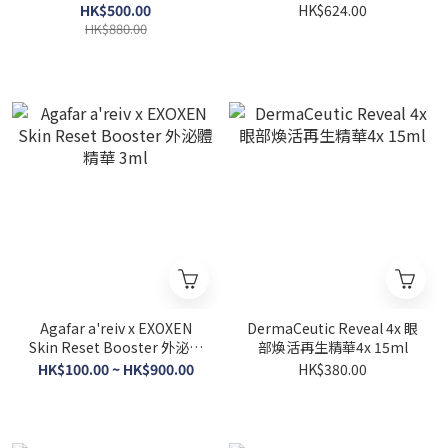
30ml
乳液 50ml
HK$500.00
HK$624.00
HK$880.00
Agafar a'reiv x EXOXEN
DermaCeutic Reveal 4x 眼
Skin Reset Booster 外泌體
部煥活再生精華4x 15ml
精華 3ml
HK$100.00 ~ HK$900.00
HK$380.00