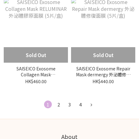
Sold Out
Sold Out
SAISEICO Exosome
SAISEICO Exosome Repair
Collagen Mask
Mask dermergy 外泌體修復
RELUMINAR 外泌體膠原面
面膜 (5片/盒)
HK$460.00
HK$440.00
膜 (5片/盒)
1
2
3
4
About