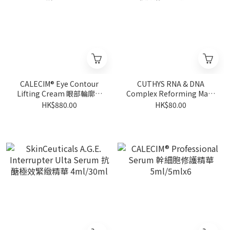
CALECIM® Eye Contour
CUTHYS RNA & DNA
Lifting Cream 眼部輪廓提
Complex Reforming Mask
升霜 15ml
核酸修復面膜 1套
HK$880.00
HK$80.00