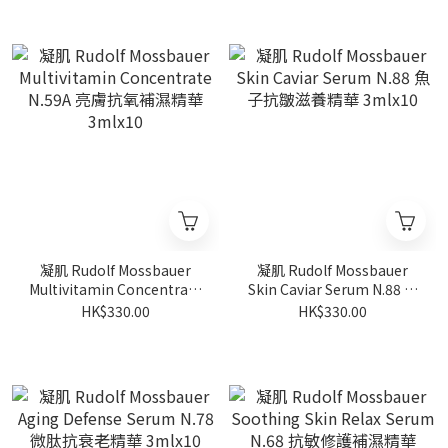
凝肌 Rudolf Mossbauer
凝肌 Rudolf Mossbauer
Multivitamin Concentrate
Skin Caviar Serum N.88 魚
N.59A 亮膚抗氧補濕精華
子抗皺滋養精華 3mlx10
HK$330.00
HK$330.00
3mlx10