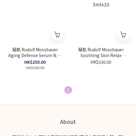
凝肌 Rudolf Mossbauer
凝肌 Rudolf Mossbauer
Aging Defense Serum N.78
Soothing Skin Relax
微肽抗衰老精華 3mlx10
Serum N.68 抗敏修護補濕精
HK$250.00
HK$330.00
華 3mlx10
HK$330.00
1
About