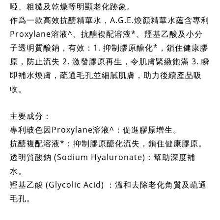
啞、粗糙及乾燥等明顯老化跡象。
作爲一款高效抗醣精華水，A.G.E.煥顏精華水蘊含專利
Proxylane溶液^、抗醣複配溶液*、羥基乙酸及小分
子透明質酸鈉，有效：1. 抑制膠原醣化*，鎖住健康膠
原，防止流失 2. 激發膠原再生，令肌膚緊緻飽滿 3. 瞬
即補水煥膚，疏通毛孔並細膩肌膚，助力後續產品吸
收。
主要成分：
專利玻色因Proxylane溶液^：促進膠原增生。
抗醣複配溶液*：抑制膠原醣化流失，鎖住健康膠原。
透明質酸鈉 (Sodium Hyaluronate)：幫助深度補
水。
羥基乙酸 (Glycolic Acid) ：溫和去除老化角質及疏通
毛孔。