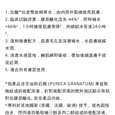
1. 抗醣*抗老雙效精華水，由内而外緊緻煥亮肌膚。
2. 臨床試驗證實，膠原醣化流失-44%¹，即時補水
+66%²，1小時修復肌膚屏障²，持續鎖水長達24小時
²。
3. 溫和煥膚配方，疏通毛孔並深層補水，令肌膚細膩
水潤。
4. 清透水感質地，觸肌瞬即吸收，疊加後續護膚不搓
泥起屑。
5. 適合所有膚質使用。
*指產品含甘油和石榴 (PUNICA GRANATUM) 果提取
物組成的複配溶液，針對複配溶液的體外測試顯示有助
對抗膠原醣化, 並非產品功效。
^專利於其他國家 (美國、法國、歐洲) 授予。玻色因指
由水、羥丙基四氫吡喃三醇及丙二醇組成的複配溶液。