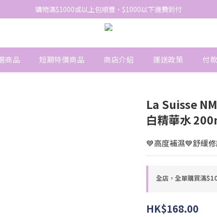
網站免費登記會員，會員優惠價於結帳時自動扣減
購物滿$1000或以上包順豐，$1000以下運費到付
網站免費登記會員，會員優惠價於結帳時自動扣減
選商品
短期特價商品
商店介紹
運送政策
付
La Suiss
白精華水 200
💙高度補濕💙舒緩
全店，全單購買滿$1
HK$168.00