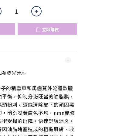
立即購買
肌膚發光水✨
分子的積雪草和馬齒莧外泌體軟體
水油平衡，抑制分泌旺盛的油脂膜，
黑頭粉刺，還能清除皮下的頑固黑
印，暗沉發黃膚色不均，nmn能修
失衡受損的屏障，快速舒緩消炎，
善因油脂堵塞造成的粗糙肌膚，收