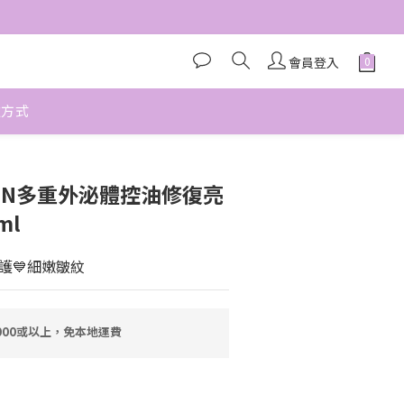
會員登入
款方式
立即購買
e NMN多重外泌體控油修復亮
ml
修護💙細嫩皺紋
000或以上，免本地運費