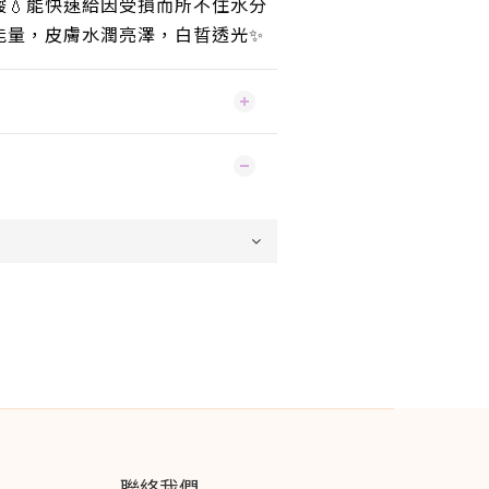
酸💧能快速給因受損而所不住水分
能量，皮膚水潤亮澤，白晢透光✨
聯絡我們