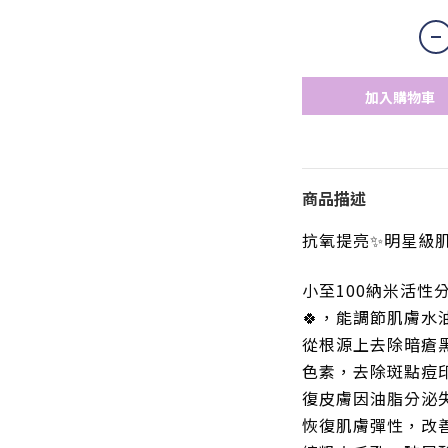
加入購物車
商品描述
抗氧提亮✨明星級
小至100納米活性
🍀，能調節肌膚
從根源上去除暗瘡
色素，去除斑點痘
復皮膚因油脂分泌
恢復肌膚彈性，改