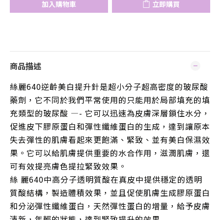
加入購物車
立即購買
商品描述
絲麗640逆齡美白提升針是超小分子超高密度的玻尿酸
藥劑，它不同於我們平常使用的只能用於局部填充的填
充類型的玻尿酸 —- 它可以迅速為皮膚深層鎖住水分，
促進皮下膠原蛋白和彈性纖維蛋白的生成，達到讓原本
失去彈性的肌膚看起來更飽滿、緊致、並有美白保濕效
果。它可以給肌膚提供重要的水合作用，滋潤肌膚，還
可有效提亮膚色提拉緊致效果。
絲
麗640中高分子透明質酸在真皮中提供穩定的透明
質酸結構，製造體積效果，並且促使肌膚生成膠原蛋白
和分泌彈性纖維蛋白，天然彈性蛋白的增量，給予皮膚
清新，年輕的狀態，達到緊致提升的效果