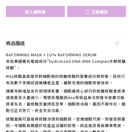
加入購物車
立即購買
商品描述
ReFORMING MASK + 1O% ReFORMING SERUM
來自美國著名權威成份"hydrolized DNA-RNA Complex水解核醣
核酸"，
RNa核酸直接提供幹細胞裡的核醣核酸的營養成份與修復，目前只
有為數不多間認證機構能生產，屬較先進的細胞修復技術。
隨著年齡增加及外部環境影響，細胞最核心部分的核醣核酸會逐漸
減退甚至大量減少，導致各種基因dna受損且無法修復令皮膚功能
逐漸失去，當核酸含量降低至零，細胞核消融，基因不復存在，細
胞也正式死亡，完全失去功能。
核酸面膜可直接將核酸滲透到細胞核，促進細胞代謝，修復受損基
因，令細胞長期處於旺盛且活躍的狀態，因此能改善皮膚衰老皮，
鬆弛，色斑，缺水，敏感，發炎等問題，並且一敷見效。