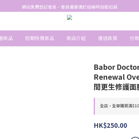
網站免費登記會員，會員優惠價於結帳時自動扣減
網站免費登記會員，會員優惠價於結帳時自動扣減
購物滿$1000或以上包順豐，$1000以下運費到付
網站免費登記會員，會員優惠價於結帳時自動扣減
選商品
短期特價商品
商店介紹
運送政策
付
Babor Docto
Renewal Ov
間更生修護面膜
全店，全單購買滿$1
HK$250.00