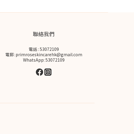
聯絡我們
電話 : 53072109
電郵: primroseskincarehk@gmail.com
WhatsApp: 53072109