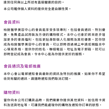
達到任何與以上所述有直接關連的目的。
本公司確保個人資料的提供完全是自願性質。
會員資料
柏施醫學美容中心
的會員能享受多項專利，包括會員通訊、特別優
惠、免費產品試用裝及方便的購物模式。本
中心
也會於將來逐步增
加更多的會員福利，包括更貼身既個人化服務及其他優惠。若你想
成為
柏施醫學美容中心
的會員，可以即時透過網上申請或親臨本
中
心
填寫表格，提供你的姓名、聯絡電話、地址及電子郵箱，就可以
即時登記成為會員，令本
中心
能為你提供更好的服務。
會員通訊及電郵推廣
本
中心
會以電郵通知會員最新的資訊及特別的推廣，如果你不希望
收到有關的通訊，請隨時通知我們取消訂閱。
購物資料
當你向本公司訂購貨品時，我們需要你提供其他資料，如信用卡資
料及送貨地址等，可讓我們能處理你的購物及通知你訂單的狀態。