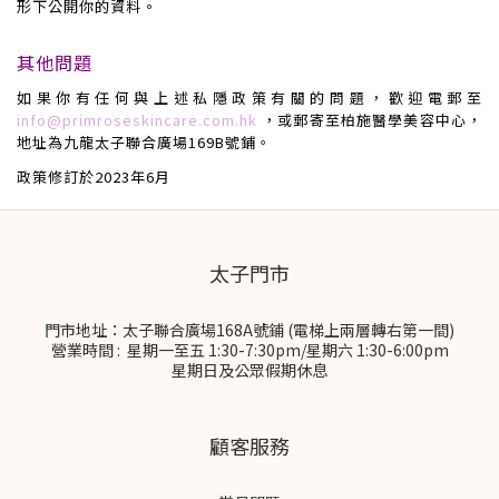
形下公開你的資料。
其他問題
如果你有任何與上述私隱政策有關的問題，歡迎電郵至
info@primroseskincare.com.hk
，或郵寄至
柏施醫學美容中心
，
地址為
九龍
太子聯合廣場169B號鋪
。
政策修訂於2023年6月
太子門市
門市地址：太子聯合廣場168A號鋪 (電梯上兩層轉右第一間)
營業時間 : 星期一至五 1:30-7:30pm/星期六 1:30-6:00pm
星期日及公眾假期休息
顧客服務