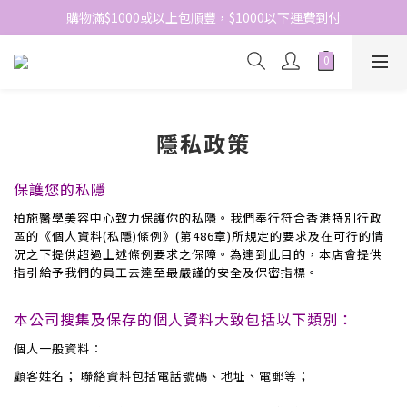
網站免費登記會員，會員優惠價於結帳時自動扣減
購物滿$1000或以上包順豐，$1000以下運費到付
網站免費登記會員，會員優惠價於結帳時自動扣減
隱私政策
保護您的私隱
柏施醫學美容中心
致力保護你的私隱。我們奉行符合香港特別行政
區的《個人資料(私隱)條例》(第486章)所規定的要求及在可行的情
況之下提供超過上述條例要求之保障。為達到此目的，本店會提供
指引給予我們的員工去達至最嚴謹的安全及保密指標。
本公司搜集及保存的個人資料大致包括以下類別：
個人一般資料：
顧客姓名； 聯絡資料包括電話號碼、地址、電郵等；