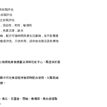
時自我評估
之自我評估
時之自我評估
油性，混合性，乾性，敏感性
：暗瘡，色素沉著，缺水
取物，配方可隨時間而產生沉澱物，並不影響產
即徹底沖洗。只供外用。請存放在陰涼及乾爽地
匀搖晃瓶身後適量沾濕棉花或手心，再塗抹於面
估顯示可在美容程序後即時配合使用，以幫助減
不適。
香、青瓜、百里香、西柚、橄欖葉、桑白皮提取
。