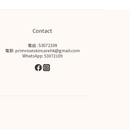
Contact
電話 : 53072109
電郵: primroseskincarehk@gmail.com
WhatsApp: 53072109