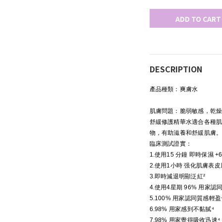
ADD TO CART
DESCRIPTION
產品種類：爽膚水
肌膚問題：脆弱敏感，乾
舒緩修護精華水適合各種
物，有助滋養和舒緩肌膚
臨床測試證實：
1.使用15 分鐘 即時保濕 +6
2.使用1小時 强化肌膚表皮屏
3.即時減退明顯泛紅²
4.使用4星期 96% 用家
5.100% 用家認同質感輕盈
6.98% 用家感到不黏膩⁴
7.98% 用家覺得吸收迅速⁴