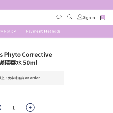
Sign in
ry Policy
Payment Methods
BUY NOW
s Phyto Corrective
修護精華水 50ml
上，免本地運費 on order