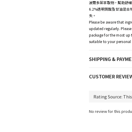
波爾多葉萃取物，幫助舒
6.2%透明質酸及甘油混
失。
Please be aware that ingre
updated regularly. Please 
package for the most up to
suitable to your personal 
SHIPPING & PAYM
CUSTOMER REVIE
No review for this produ