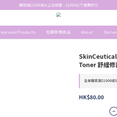
網站免費登記會員，會員優惠價於結帳時自動扣減
購物滿$1000或以上包順豐，$1000以下運費到付
網站免費登記會員，會員優惠價於結帳時自動扣減
Featured Products
短期特價商品
About
Delive
SkinCeutical
Toner 舒緩
全單購買滿$1000或以
HK$80.00