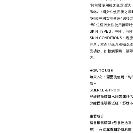
¹於前臂使用後之儀器測試
²64位中國女性使用後之即
³64位中國女性使用4週後
⁴50 位亞洲女性使用後即
SKIN TYPES：中性，
SKIN CONDITIONS
注意：本產品蘊含植物萃
品功效。如接觸眼睛，請
方。
HOW TO USE
每天2次，潔面後使用，均
部。
SCIENCE & PROOF
舒緩修護精華水經臨床評
少療程後明顯泛紅，舒緩
主要成分
蘊含植物精華 (包含迷迭
物) ，有助滋養和舒緩肌膚