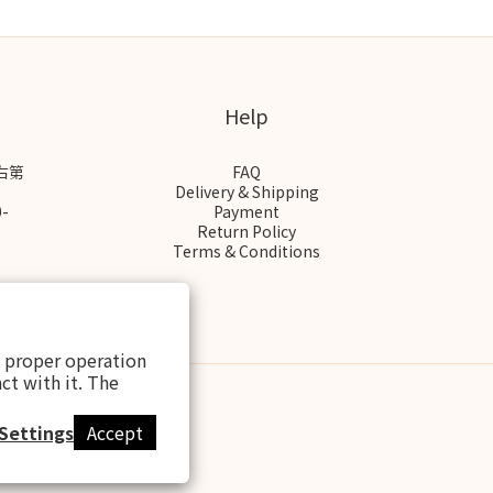
Help
右第
FAQ
Delivery & Shipping
-
Payment
Return Policy
Terms & Conditions
s proper operation
ct with it. The
Settings
Accept