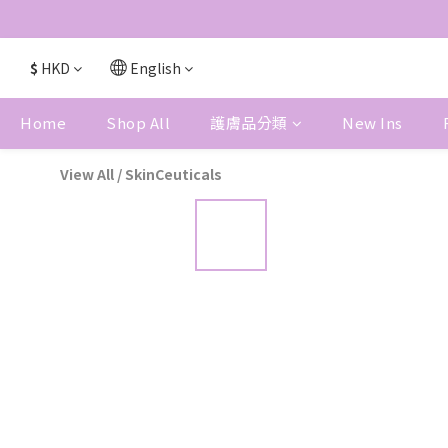
$
HKD
English
Home
Shop All
護膚品分類
New Ins
View All
/
SkinCeuticals