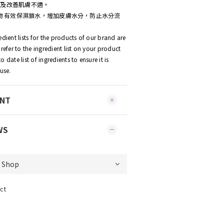
緩及改善肌膚不適。
合物 有效保濕鎖水，增加皮膚水分，防止水分流
dient lists for the products of our brand are
refer to the ingredient list on your product
 date list of ingredients to ensure it is
use.
ENT
WS
ct