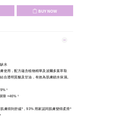
BUY NOW
燥缺水
肌膚使用，配方蘊含植物精華及波爾多葉萃取
。結合透明質酸及甘油，有效為肌膚鎖水保濕。
9% ¹
障 +46% ¹
認同肌膚得到舒緩³，93% 用家認同肌膚變得柔滑³
⁴