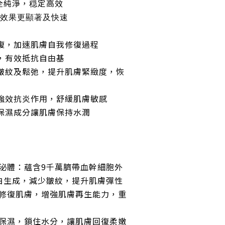
全純淨，穏定高效
效果更顯著及快速
修復，加速肌膚自我修復過程
，有效抵抗自由基
善皺紋及鬆弛，提升肌膚緊緻度，恢
有強效抗炎作用，舒緩肌膚敏感
效保濕成分讓肌膚保持水潤
泌體
：
蘊含9千萬臍帶血幹細胞外
白生成，減少皺紋，提升肌膚彈性
修復肌膚，增強肌膚再生能力，重
保濕，鎖住水分，讓肌膚回復柔嫩