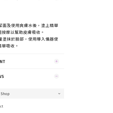
晚潔面及使用爽膚水後，塗上精華
圈按摩以幫助皮膚吸收。
量塗抹於臉部
，
使用
導入儀器使
精華吸收。
ENT
WS
ct