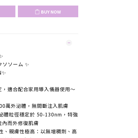
BUY NOW
✨
エクソソーム ✨
N✨
定，適合配合家用導入儀器使用～
000萬外泌體，無間斷注入肌膚
泌體粒徑穩定於 50-130nm，特強
從內而外修復肌膚
性
、
親膚性極高
：
以無增稠劑、高