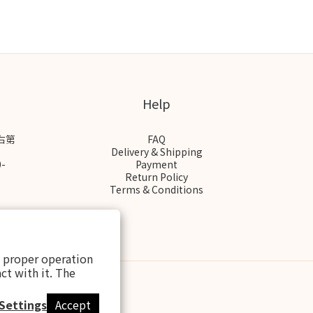
Help
右第
FAQ
Delivery & Shipping
-
Payment
Return Policy
Terms & Conditions
s proper operation
ct with it. The
Settings
Accept