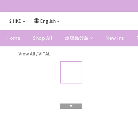
$
HKD
English
Home
Shop All
護膚品分類
New Ins
View All
/
VITAL