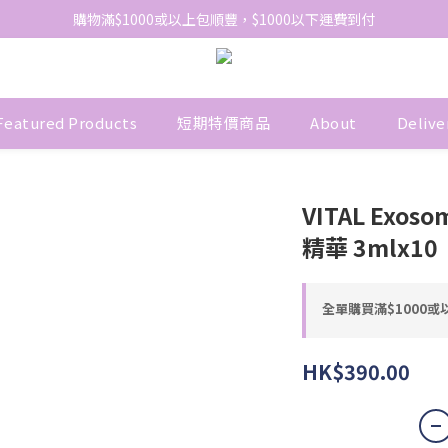
網站免費登記會員，會員優惠價於結帳時自動扣減
購物滿$1000或以上包順豐，$1000以下運費到付
網站免費登記會員，會員優惠價於結帳時自動扣減
Featured Products
短期特價商品
About
Delive
VITAL Exos
精華 3mlx10
全單購買滿$1000或以
HK$390.00