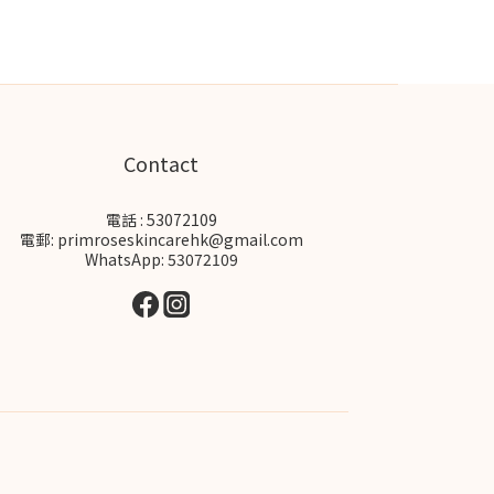
Contact
電話 : 53072109
電郵: primroseskincarehk@gmail.com
WhatsApp: 53072109