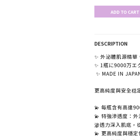
ADD TO CART
DESCRIPTION
✨ 外泌體肌源精華 
✨ 1瓶に9000万
✨ MADE IN JAPA
更高純度與安全穏
每瓶含有高達9
💫
特強滲透度：
外
💫
渗透力深入肌底，
更高純度與穩定
💫