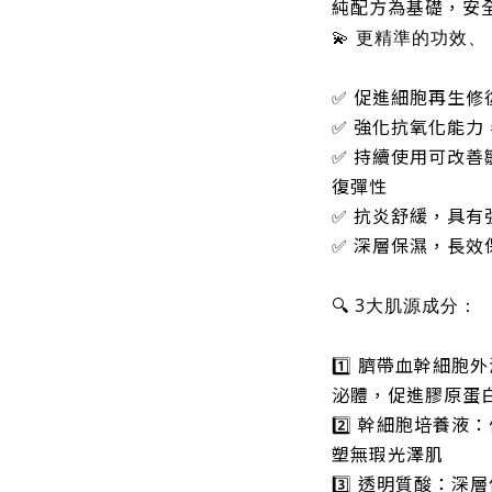
純配方為基礎
，安
💫
更精準的功效
、
✅ 促進細胞再生
✅ 強化抗氧化能力
✅ 持續使用可改
復彈性
✅ 抗炎舒緩，具
✅ 深層保濕，長
🔍
3大肌源成分：
1️⃣
臍帶血幹細胞外
泌體，促進膠原蛋
2️⃣ 幹細胞培養液
：
塑無瑕光澤肌
3️⃣ 透明質酸：
深層