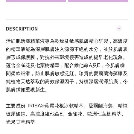
DESCRIPTION
活細胞活膚精華液專為乾燥及敏感肌膚精心研製，高濃度
的精華液能為深層肌膚注入源源不絶的水分，並於肌膚表
層形成保護膜，對抗外來環境侵害造成的提早老化現象。
蘊含金雀花及七葉樹精華，配合維他命A及E，令肌膚瞬
間柔軟細滑，防止肌膚敏感泛紅。珍貴的愛爾蘭海藻膠及
純植物天然萃取的高效保濕因子，持續深層潤澤肌底，令
肌膚猶如重獲新生。
主要成份: IRISA®鳶尾花根冰乾精萃、愛爾蘭海藻、精純
玻尿酸鈉、高濃度維他命E、金雀花、歐洲七葉樹精萃、
光果甘草精萃