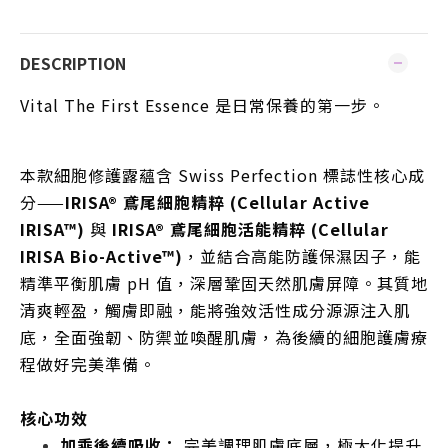
DESCRIPTION
Vital The First Essence 是日常保養的第一步。
本款細胞修護露蘊含 Swiss Perfection 標誌性核心成
分——
IRISA® 鳶尾細胞精粹 (Cellular Active
IRISA™)
與
IRISA® 鳶尾細胞活能精粹 (Cellular
IRISA Bio-Active™)
，並結合高能防護保濕因子，能
精準平衡肌膚 pH 值，深層鞏固天然肌膚屏障。其質地
清爽輕盈，觸膚即融，能將強效活性成分源源注入肌
底，全面強韌、防禦並喚醒肌膚，為後續的細胞護膚療
程做好完美準備。
核心功效
加乘後續吸收：
完美調理肌膚底層，極大化提升