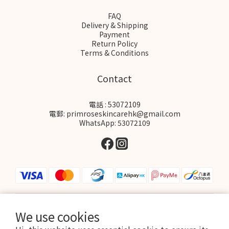
FAQ
Delivery & Shipping
Payment
Return Policy
Terms & Conditions
Contact
電話 : 53072109
電郵: primroseskincarehk@gmail.com
WhatsApp: 53072109
We use cookies
$
HKD
English