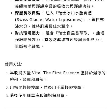
後續精華與護膚產品的吸收力與護膚功效。
深層長效保濕：
注入「瑞士冰川水脂質體
(Swiss Glacier Water Liposomes)」，鎖住充
沛水分，維持肌膚最佳水潤度。
對抗環境壓力：
蘊含「瑞士百里香萃取」，能增
強細胞凝聚力，有效防禦城市污染與氧化壓力，
阻斷初老跡象。
使用方法:
早晚將少量 Vital The First Essence 塗抹於潔淨的
臉部、頸部和肩部。
用指尖輕輕按摩，然後用手掌輕輕按壓。
隨後使用精華液和細胞保濕霜。