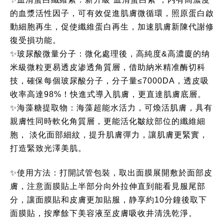
的血漿活性因子，可有效促進肌膚微循環，照原蛋白啟
動細胞再生，促使纖維蛋白再生，加速肌膚新陳代謝修
復受損功能。
✨玻尿酸微量分子：微化處理後，高純度&高濃廈的纳
米級微粒更易透皮渗透角質層，借助納米精准酶切科
技，確保每個玻尿酸分子，分子量≤7000DA，透皮吸
收率高達98%！快進式導入肌膚，更直達肌膚底層。
✨海藻糖提取物：海藻超能水活力，可煥活肌膚，具有
親膚性同時軟化角質層，更能活化皺紋部位的纖維細
胞， 淡化面部細紋，提升肌膚彈力，讓肌膚更緊實，
打造緊致光澤美肌。
✨使用方法：打開試管包裝，取出面膜展開敷於面部皮
膚，注意面膜貼上半部分向外拉伸直到能看見服尾部
分，讓面膜貼和皮膚更加貼服，静享約10分鐘後取下
面膜貼，按摩餘下美容液至皮膚吸收井清洗乾淨。