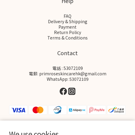
Help
FAQ
Delivery & Shipping
Payment
Return Policy
Terms & Conditions
Contact
電話 : 53072109
電郵: primroseskincarehk@gmail.com
WhatsApp: 53072109
We use cookies
$
HKD
English