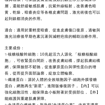
層，還能舒緩敏感肌膚，抗紫外線輻射，改善膚色暗
黄，乾燥，暗瘡炎症等各種皮膚問題，激光術後也可以
起到鎮都消炎的作用。
適合：適用於重輕度暗瘡、促進皮膚傷口復原，過敏與
激光治療後早期色素沉著與減輕疤痕的輔助治療作用。
主要成份：
✨核糖核酸幹細胞：10兆超活力人源化 「核糖核酸細
胞」，可收緊蛋白間距，改善皮膚結構，撐起肌膚結構
網，保障臉部不鬆驰，促進膠原蛋白與彈性蛋白的增
長，從而提升面部論廓，綻放立體輪廓。
✨纖連蛋白：源於人體的全效细胞因子-細跑外膜發糖
蛋白，網胞再生“新星”，進階版修復因子，【内】可以
強化細胞活性，能保障血小板附著於受損部位，【外】
能維護與重建肌膚屏障。
✨血清蛋白纖維素：新升級“血清蛋白素”，内有高濃度