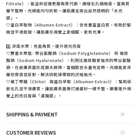
Filtrate）：能溫和促進老廢角質代謝，調理毛孔細緻度。當角質
層平整時，光線能均勻折射，讓肌膚呈現出自然透明的「水光
感」。
🤍蛋白萃取物（Albumen Extract）：含有豐富蛋白質，有助於緊
緻並平滑肌理，讓肌膚在視覺上更細膩、更有光澤。
3️⃣ 深度水聚：充盈角質，提升透光亮度
🤍雙重水聚能- 聚谷氨酸鈉（Sodium Polyglutamate） 和 玻尿
酸鈉（Sodium Hyaluronate）：利用比玻尿酸更強效的聚谷氨酸
鈉，在皮膚表面形成鎖水屏障。當細胞含水量充足時，光線能更深
層地穿透並反射，解決因乾燥導致的厌暗無光。
🤍幾丁聚糖（Chitin） 與蛋白萃取（Albumen Extract）：幫助收
斂毛孔並平滑膚質，讓肌膚表面像打過磨砂一樣平整，顯著提升視
覺上的亮白度與「濾鏡感」。
SHIPPING & PAYMENT
CUSTOMER REVIEWS