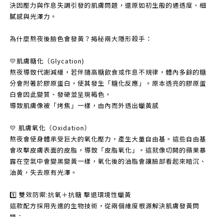
決因壓力與作息失調引發的肌膚問題，還原如初生般的通透度、細
膩感與光澤力。
為什麼熬夜後臉色會發黃？揭秘兩大隱形殺手：
💛肌膚糖化（Glycation)
熬夜導致代謝減緩，若伴隨高糖飲食或作息不規律，體內多餘的糖
分會附著於膠原蛋白，使其發生「糖化反應」。原本透亮的膠原蛋
白會因此變質、發硬並呈現褐色，
導致肌膚像被「烤焦」一樣，由內而外透出蠟黃感
💛 肌膚氧化（Oxidation）
熬夜會使身體承受巨大的氧化壓力，產生大量自由基。這些自由基
會攻擊皮膚表面的皮脂，導致「皮脂氧化」。這就像切開的蘋果暴
露在空氣中會變黑變黃一樣，氧化後的油脂會讓臉部看起來暗沉、
油黃，失去原有光澤。
1️⃣ 雙效防禦:抗氧＋抗糖 擊退環境性蠟黃
這款配方採用先進的生物技術，從兩個維度根源解決肌膚發黃問
題：