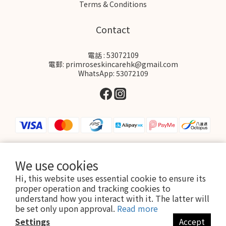
Terms & Conditions
Contact
電話 : 53072109
電郵: primroseskincarehk@gmail.com
WhatsApp: 53072109
We use cookies
$
HKD
English
Hi, this website uses essential cookie to ensure its
proper operation and tracking cookies to
understand how you interact with it. The latter will
be set only upon approval.
Read more
Settings
Accept