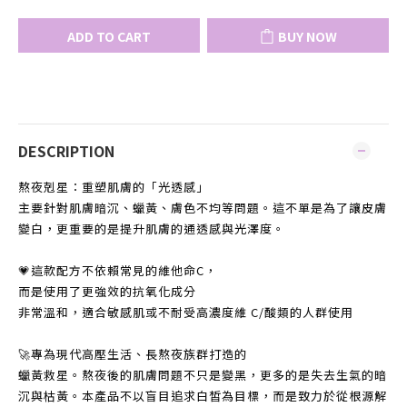
ADD TO CART
BUY NOW
DESCRIPTION
熬夜剋星：重塑肌膚的「光透感」
主要針對肌膚暗沉、蠟黃、膚色不均等問題。這不單是為了讓皮膚
變白，更重要的是提升肌膚的通透感與光澤度。
💗這款配方不依賴常見的維他命C，
而是使用了更強效的抗氧化成分
非常溫和，適合敏感肌或不耐受高濃度維 C/酸類的人群使用
🚀專為現代高壓生活、長熬夜族群打造的
蠟黃救星。熬夜後的肌膚問題不只是變黑，更多的是失去生氣的暗
沉與枯黃。本產品不以盲目追求白皙為目標，而是致力於從根源解