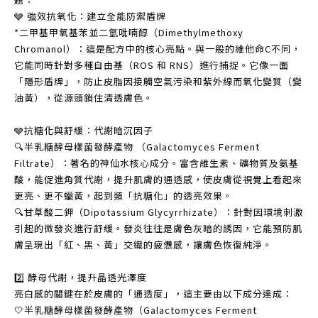
🩶 強效抗氧化：建立全能防禦盾牌
*二甲基甲氧基苯並二氫吡喃醇（Dimethylmethoxy
Chromanol）：這是配方中的核心亮點。與一般的維他命C不同，
它能同時針對多種自由基（ROS 和 RNS）進行捕捉。它像一面
「隱形盾牌」，防止皮脂因接觸空氣污染和紫外線而氧化變質（變
油黃），從源頭鎖住清透膚色。
🩶抗糖化與舒緩：代謝暗沉因子
🔍半乳糖酵母樣菌發酵產物 （Galactomyces Ferment
Filtrate）：著名的神仙水核心成分。富含維生素、礦物質及氨基
酸，能促進角質代謝，提升肌膚的通透感，使皮膚從視覺上看起來
更亮、更不蠟黃，起到類「抗糖化」的透亮效果。
🔍甘草酸二鉀（Dipotassium Glycyrrhizate）：針對因環境刺激
引起的微發炎進行舒緩。發炎往往是膚色灰暗的誘因，它能預防肌
膚呈現出「紅、黑、黃」交織的疲憊感，讓膚色恢復純淨。
2️⃣ 酵母代謝，提升晶透光澤度
亮白感的關鍵在於皮膚的「通透度」，這主要由以下成分達成：
🤍半乳糖酵母樣菌發酵產物（Galactomyces Ferment