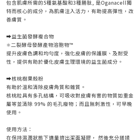
包含肌膚所需的5種氨基酸和3種勝肽, 是Oganacell獨
特而核心的成分，為肌膚注入活力，有助提高彈性，改
善膚質。
➡️益生菌發酵複合物
⚛️二裂酵母發酵產物溶胞物™
提升皮膚色調和均勻度，強化皮膚的保護膜、及耐受
性，提供有助於優化皮膚生理環境的益生菌成分。
➡️核桃樹果殼粉
有助於溫和清除皮膚角質和雜質。
核桃粒具有多孔結構，可吸收對皮膚有害的物質如重金
屬等並清除 99% 的毛孔廢物；而且無刺激性，可早晚
使用。
使用方法：
在保持濕潤狀態下適量擠出潔面凝膠， 然後充分搓揉