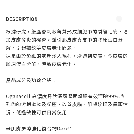
DESCRIPTION
根據研究，細塵會刺激角質形成細胞中的磷酸化酶，增
加皮膚發炎的機會，並引起皮膚真皮中的膠原蛋白分
解，引起皺紋等皮膚老化問題。
這是由於超細的灰塵滲入毛孔，滲透到皮膚，令皮膚的
膠原蛋白分解，導致皮膚老化。
產品成分及功效介紹：
Oganacell 高濃度勝肽深層潔面凝膠有效清除99%毛
孔內的污垢廢物及粉塵，改善皮脂、肌膚紋理及黑頭情
況，低過敏性可供日常使用。
➡️肌膚屏障強化複合物Derx™