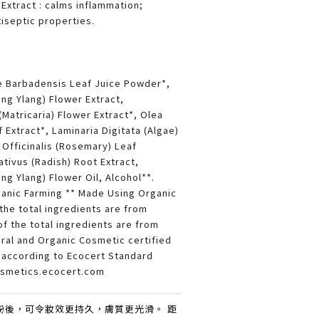
xtract : calms inflammation;
iseptic properties.
e Barbadensis Leaf Juice Powder*,
ng Ylang) Flower Extract,
Matricaria) Flower Extract*, Olea
 Extract*, Laminaria Digitata (Algae)
 Officinalis (Rosemary) Leaf
tivus (Radish) Root Extract,
ng Ylang) Flower Oil, Alcohol**.
anic Farming ** Made Using Organic
the total ingredients are from
of the total ingredients are from
ral and Organic Cosmetic certified
 according to Ecocert Standard
cosmetics.ecocert.com
碎粉後，可令妝效更持久，膚質更光滑。 距