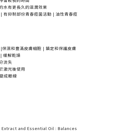
上停留較長的時間
一般的水有更長久的滋潤效果
| 有抑制部份青春痘菌活動 | 油性青春痘
|保濕和豐滿皮膚細胞 | 鎮定和保護皮膚
 | 緩解乾燥
水分流失
可於激光後使用
粉變成眼線
Extract and Essential Oil : Balances