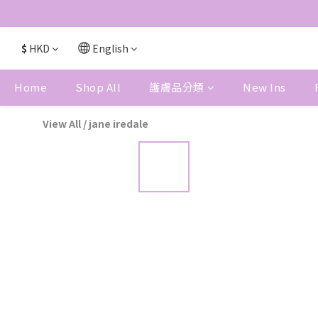
$
HKD
English
Home
Shop All
護膚品分類
New Ins
View All
/
jane iredale