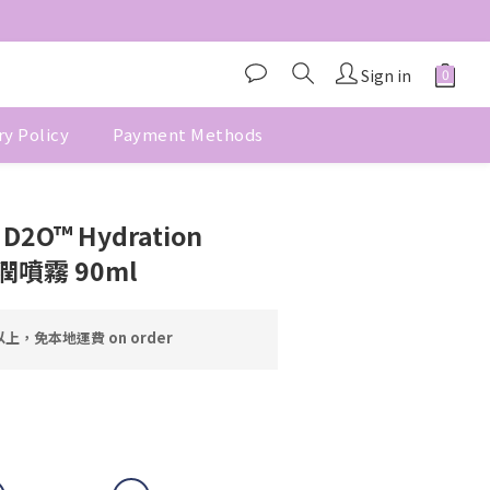
Sign in
ry Policy
Payment Methods
BUY NOW
e D2O™ Hydration
潤噴霧 90ml
上，免本地運費 on order