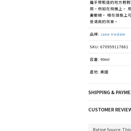
離手臂較遠的地方輕輕
用，例如在飛機上。 
畫眼線。 噴在頭髮上
受清爽的效果。
品牌:
Jane Iredale
SKU:
670959117861
容量: 90ml
產地: 美國
SHIPPING & PAYM
CUSTOMER REVIE