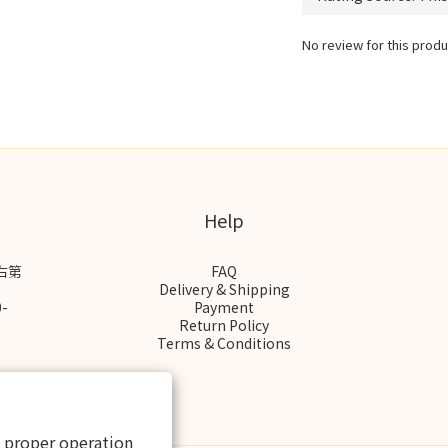
No review for this produ
Help
右第
FAQ
Delivery & Shipping
-
Payment
Return Policy
Terms & Conditions
s proper operation