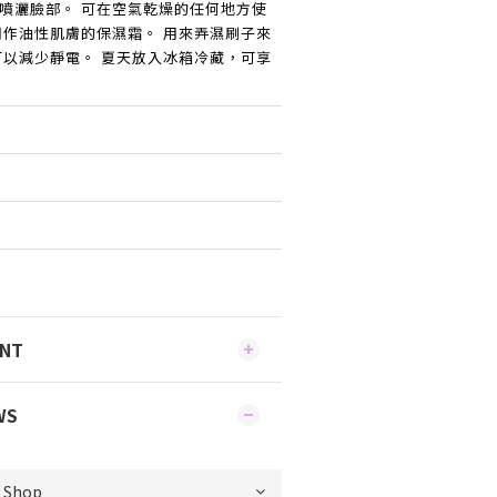
噴灑臉部。 可在空氣乾燥的任何地方使
用作油性肌膚的保濕霜。 用來弄濕刷子來
可以減少靜電。 夏天放入冰箱冷藏，可享
ENT
WS