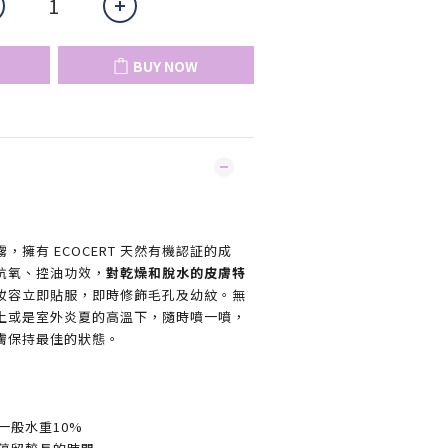
BUY NOW
擁有 ECOCERT 天然有機認証的成
抗氧、控油功效，
對乾燥和脫水的皮膚特
妝容立即貼服，即時修飾毛孔及幼紋。無
上或是室外炎夏的高溫下，隨時噴一噴，
膚保持最佳的狀態。
比一般水重10%