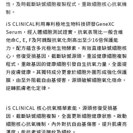
性，及時截斷缺憾細胞複製程式，重啟細胞核心抗氧機
制。
iS CLINICAL利用專利極地生物科技研發GeneXC
Serum，經人體細胞測試證實，抗氧表現比一般含維
他命C, E, F及阿魏酸抗氧化劑高出至少16倍保護能
力。配方蘊含多元極地生物酵素，有效直達缺憾細胞核
心，修復受損基因，截斷缺憾源頭，重設健康細胞複製
程式，重啟基因的健康細胞引發自生抗氧力量，全面提
升皮膚健康。其獨特成分更會於細胞外圍形成強化保護
膜，由至外阻截自由基侵害，源頭破解細胞氧化宿命，
逆轉肌膚老化定律。
iS CLINICAL 核心抗氧精華素能，源頭修復受損基
因，截斷缺憾細胞複製，全面更新細胞健康狀態。啟動
細胞核心抗氧機制，內外對抗自由基傷害，提升肌膚亮
澤度，能抗老減淡皺紋及細紋。