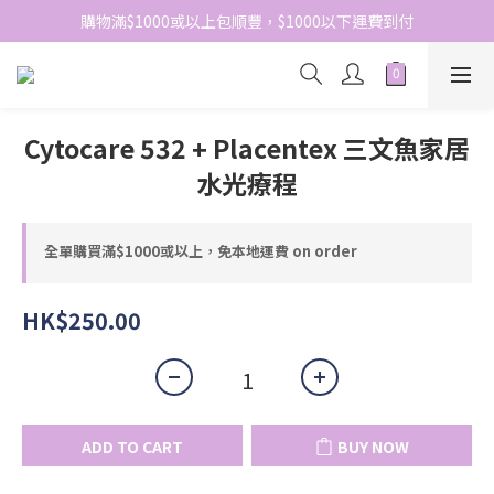
網站免費登記會員，會員優惠價於結帳時自動扣減
購物滿$1000或以上包順豐，$1000以下運費到付
網站免費登記會員，會員優惠價於結帳時自動扣減
Cytocare 532 + Placentex 三文魚家居
水光療程
全單購買滿$1000或以上，免本地運費 on order
HK$250.00
ADD TO CART
BUY NOW