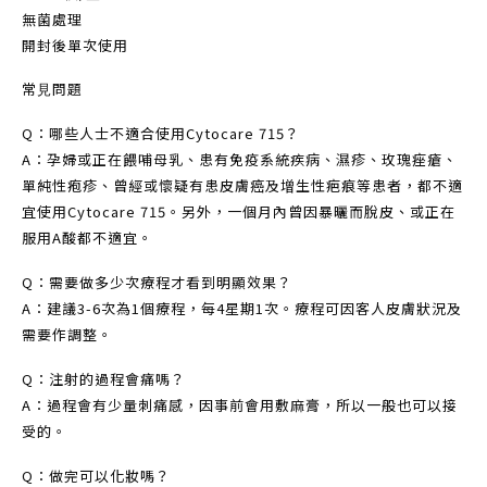
無菌處理
開封後單次使用
常⾒問題
Q：哪些人士不適合使用Cytocare 715？
A：孕婦或正在餵哺母乳、患有免疫系統疾病、濕疹、玫瑰痤瘡、
單純性疱疹、曾經或懷疑有患皮膚癌及增生性疤痕等患者，都不適
宜使用Cytocare 715。另外，一個月內曾因暴曬而脫皮、或正在
服用A酸都不適宜。
Q：需要做多少次療程才看到明顯效果？
A：建議3-6次為1個療程，每4星期1次。療程可因客人皮膚狀況及
需要作調整。
Q：注射的過程會痛嗎？
A：過程會有少量刺痛感，因事前會用敷麻膏，所以一般也可以接
受的。
Q：做完可以化妝嗎？