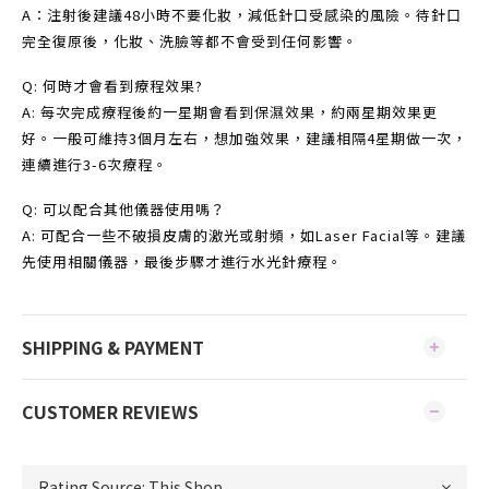
A：注射後建議48小時不要化妝，減低針口受感染的風險。待針口
完全復原後，化妝、洗臉等都不會受到任何影響。
Q: 何時才會看到療程效果?
A: 每次完成療程後約一星期會看到保濕效果，約兩星期效果更
好。一般可維持3個月左右，想加強效果，建議相隔4星期做一次，
連續進行3-6次療程。
Q: 可以配合其他儀器使用嗎？
A: 可配合一些不破損皮膚的激光或射頻，如Laser Facial等。建議
先使用相關儀器，最後步驟才進行水光針療程。
SHIPPING & PAYMENT
CUSTOMER REVIEWS