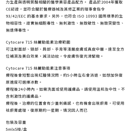
力生產與透明質酸相關的醫學美容產品配方。 產品於2004年獲取
CE認證，並符合關於醫療器械及其修正案的理事會指令
93/42/EEC 的基本要求。另外，也符合 ISO 10993 國際標準的生
物相容性，證實無細胞毒性、無刺激性、無致敏性、無致突變性、
無遺傳毒性。
Cytocare 715 絲麗動能素治療範圍
可注射面部、頸部、肩部、手背等淺層皮膚或真皮中層，達至全方
位補濕及美白效果，減淡幼紋，令皮膚恢復光滑緊緻。
Cytocare 715 絲麗動能素注意事項
療程後會短暫出現紅腫情況問，約5小時左右會消退，如想加快復
原進度可選擇冰敷。
療程後24小時內，如需洗面或使用護膚品，請使用溫和及中性，不
含刺激性的護膚品。
療程後，治療的位置會有少量刺痛感，也有機會出現瘀青，可使用
袪瘀膏處理，復原期約一星期，情況因人而已
包裝及容量
5mlx5枝/盒