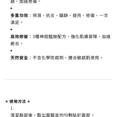
題，加速修復。
多重功效
：保濕、抗炎、鎮靜、提亮、修復，一次
滿足。
高效修復
：5種神經醯胺配方，強化肌膚屏障，加速
癒合。
天然安全
：不含化學防腐劑，適合敏感肌使用。
⭐️ 使用方法 ⭐️
清潔臉部後，取出面膜並均勻敷貼於面部。