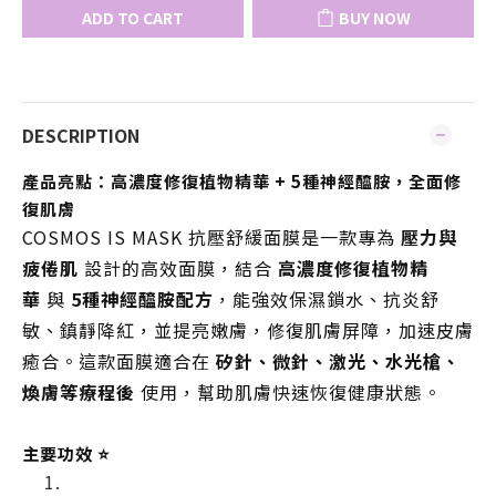
ADD TO CART
BUY NOW
DESCRIPTION
產品亮點：高濃度修復植物精華 + 5種神經醯胺，全面修
復肌膚
COSMOS IS MASK 抗壓舒緩面膜是一款專為
壓力與
疲倦肌
設計的高效面膜，結合
高濃度修復植物精
華
與
5種神經醯胺配方
，能強效保濕鎖水、抗炎舒
敏、鎮靜降紅，並提亮嫩膚，修復肌膚屏障，加速皮膚
癒合。這款面膜適合在
矽針、微針、激光、水光槍、
煥膚等療程後
使用，幫助肌膚快速恢復健康狀態。
主要功效 ⭐️