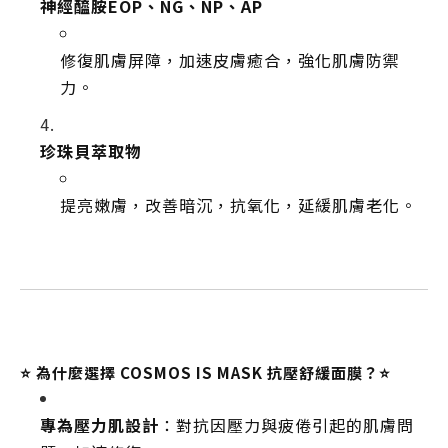
神經醯胺EOP、NG、NP、AP
修復肌膚屏障，加速皮膚癒合，強化肌膚防禦
力。
珍珠貝萃取物
提亮嫩膚，改善暗沉，抗氧化，延緩肌膚老化。
⭐️ 為什麼選擇 COSMOS IS MASK 抗壓舒緩面膜？⭐️
專為壓力肌設計
：對抗因壓力與疲倦引起的肌膚問