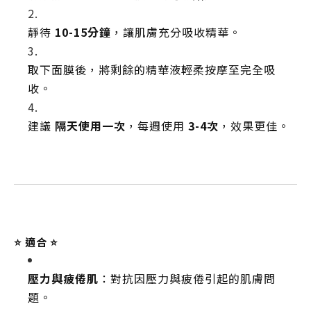
靜待
10-15分鐘
，讓肌膚充分吸收精華。
取下面膜後，將剩餘的精華液輕柔按摩至完全吸
收。
建議
隔天使用一次
，每週使用
3-4次
，效果更佳。
⭐️ 適合 ⭐️
壓力與疲倦肌
：對抗因壓力與疲倦引起的肌膚問
題。