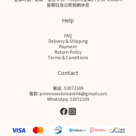
星期日及公眾假期休息
Help
FAQ
Delivery & Shipping
Payment
Return Policy
Terms & Conditions
Contact
電話 : 53072109
電郵: primroseskincarehk@gmail.com
WhatsApp: 53072109