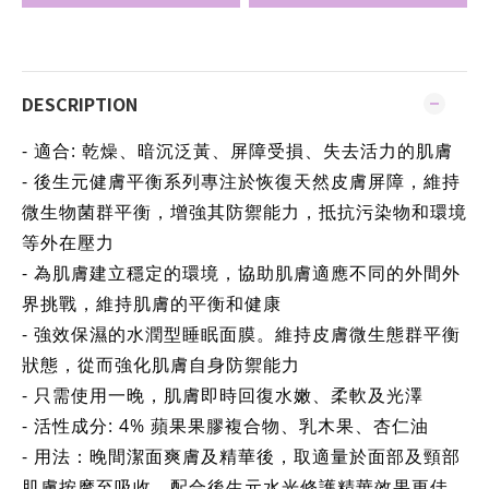
DESCRIPTION
- 適合: 乾燥、暗沉泛黃、屏障受損、失去活力的肌膚
- 後生元健膚平衡系列專注於恢復天然皮膚屏障，維持
微生物菌群平衡，增強其防禦能力，抵抗污染物和環境
等外在壓力
- 為肌膚建立穩定的環境，協助肌膚適應不同的外間外
界挑戰，維持肌膚的平衡和健康
- 強效保濕的水潤型睡眠面膜。維持皮膚微生態群平衡
狀態，從而強化肌膚自身防禦能力
- 只需使用一晚，肌膚即時回復水嫩、柔軟及光澤
- 活性成分: 4% 蘋果果膠複合物、乳木果、杏仁油
- 用法：晚間潔面爽膚及精華後，取適量於面部及頸部
肌膚按摩至吸收。配合後生元水光修護精華效果更佳