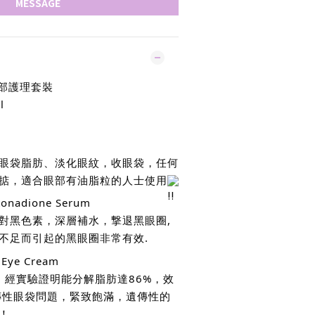
MESSAGE
眼部護理套裝
l
眼袋脂肪、淡化眼紋，收眼袋，任何
掂，適合眼部有油脂粒的人士使用
adione Serum
對黑色素，深層補水，撃退黑眼圈,
不足而引起的黑眼圈非常有效.
Eye Cream
成份，經實驗證明能分解脂肪達86%，效
傳性眼袋問題，緊致飽滿，遺傳性的
！