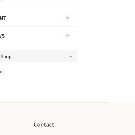
ENT
WS
ct
Contact