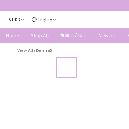
$
HKD
English
Home
Shop All
護膚品分類
New Ins
View All
/
DermaX