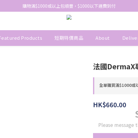
網站免費登記會員，會員優惠價於結帳時自動扣減
購物滿$1000或以上包順豐，$1000以下運費到付
網站免費登記會員，會員優惠價於結帳時自動扣減
Featured Products
短期特價商品
About
Delive
法國Derma
全單購買滿$1000或以
HK$660.00
Please message t