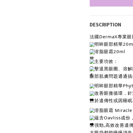
DESCRIPTION
法國DermaX專業
明眸眼部精華20m
溶脂眼霜20ml
主要功效：
擊退黑眼圈、溶解
眼部肌膚問題通通搞
明眸眼部精華Phyton
改善眼微循環，針
對於遺傳性或因睡眠
溶脂眼霜 Miracle 
蘊含Oavliss
果强勁,高效改善遺
大眼袋都能慢慢消失