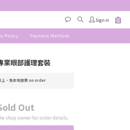
Sign in
ry Policy
Payment Methods
X專業眼部護理套裝
上，免本地運費 on order
Sold Out
he shop owner for order details.