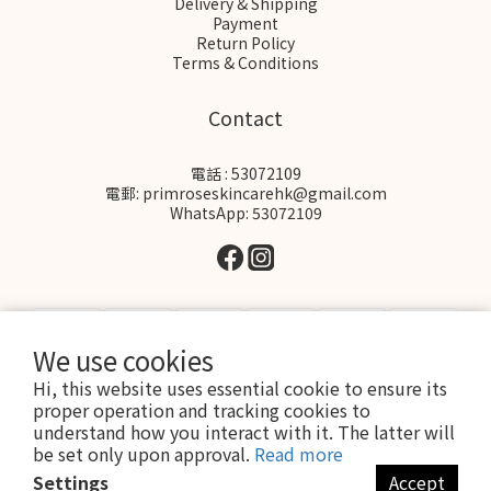
Delivery & Shipping
Payment
Return Policy
Terms & Conditions
Contact
電話 : 53072109
電郵: primroseskincarehk@gmail.com
WhatsApp: 53072109
We use cookies
Hi, this website uses essential cookie to ensure its
proper operation and tracking cookies to
$
HKD
English
understand how you interact with it. The latter will
be set only upon approval.
Read more
Settings
Accept