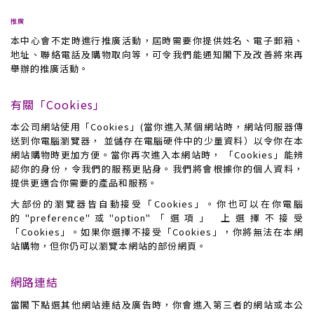
推廣
本
中心
會不定時進行推廣活動，屆時需要你提供姓名、電子郵箱、
地址、聯絡電話及購物取向等，可令我們能通知閣下及改善將來再
舉辦的推廣活動。
有關「Cookies」
本公司網站使用
「Cookies」
(當你進入某個網站時，網站伺服器傳
送到你電腦瀏覽器， 並儲存在電腦硬件中的少量資料）以令你在本
網站購物時更加方便。當你再次進入本網站時， 「
Cookies」
能辨
認你的身份，令我們的服務更貼身。我們將會根據你的個人資料，
提供更適合你需要的產品和服務。
大部份的瀏覽器皆自動接受
「Cookies」
。你也可以在你電腦
的"preference"或"option"「選項」 上選擇不接受
「Cookies」
。如果你選擇不接受
「Cookies」
，你將無法在本網
站購物，但你仍可以瀏覽本網站的部份網頁。
網路連結
當閣下點選其他網站連結及廣告時，你會進入第三者的網站或本公