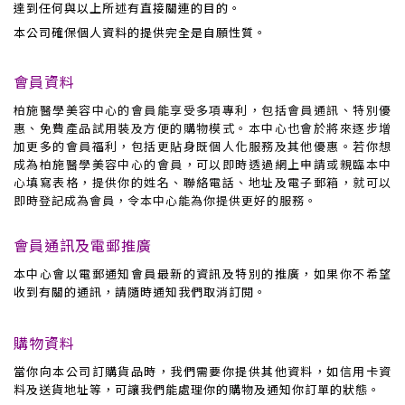
達到任何與以上所述有直接關連的目的。
本公司確保個人資料的提供完全是自願性質。
會員資料
柏施醫學美容中心
的會員能享受多項專利，包括會員通訊、特別優
惠、免費產品試用裝及方便的購物模式。本
中心
也會於將來逐步增
加更多的會員福利，包括更貼身既個人化服務及其他優惠。若你想
成為
柏施醫學美容中心
的會員，可以即時透過網上申請或親臨本
中
心
填寫表格，提供你的姓名、聯絡電話、地址及電子郵箱，就可以
即時登記成為會員，令本
中心
能為你提供更好的服務。
會員通訊及電郵推廣
本
中心
會以電郵通知會員最新的資訊及特別的推廣，如果你不希望
收到有關的通訊，請隨時通知我們取消訂閱。
購物資料
當你向本公司訂購貨品時，我們需要你提供其他資料，如信用卡資
料及送貨地址等，可讓我們能處理你的購物及通知你訂單的狀態。