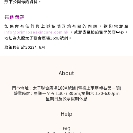
形下公開你的資料。
其他問題
如果你有任何與上述私隱政策有關的問題，歡迎電郵至
info@primroseskincare.com.hk
，或郵寄至
柏施醫學美容中心
，
地址為
九龍
太子聯合廣場169B號鋪
。
政策修訂於2023年6月
About
門市地址：太子聯合廣場168A號鋪 (電梯上兩層轉右第一間)
營業時間 : 星期一至五 1:30-7:30pm/星期六 1:30-6:00pm
星期日及公眾假期休息
Help
FAQ