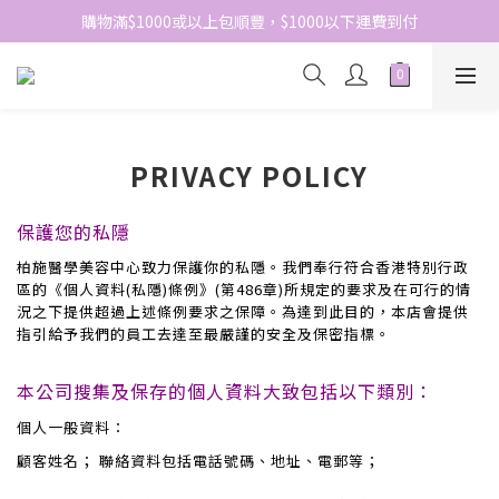
網站免費登記會員，會員優惠價於結帳時自動扣減
購物滿$1000或以上包順豐，$1000以下運費到付
網站免費登記會員，會員優惠價於結帳時自動扣減
PRIVACY POLICY
保護您的私隱
柏施醫學美容中心
致力保護你的私隱。我們奉行符合香港特別行政
區的《個人資料(私隱)條例》(第486章)所規定的要求及在可行的情
況之下提供超過上述條例要求之保障。為達到此目的，本店會提供
指引給予我們的員工去達至最嚴謹的安全及保密指標。
本公司搜集及保存的個人資料大致包括以下類別：
個人一般資料：
顧客姓名； 聯絡資料包括電話號碼、地址、電郵等；