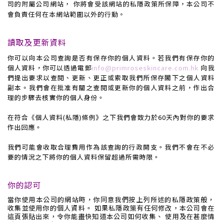
司的附屬公司網站， 你將會受該網站的私隱政策所保障，本公司不
會負責任何在本網站範圍以外的行動。
讀取及更新資料
你可以向本公司查詢是否有保存你的個人資料。若我們有保存你的
個人資料，你可以透過電郵
info@primroseskincare.com.hk
向我
們提出要求以查閱、更新、更正或索取我們所保存閣下之個人資料
副本。我們會在批准有關之查閱或更新你的個人資料之前，作出合
理的步驟去核實你的個人身份。
在符合《個人資料(私隱)條例》之下我們會致力於60天內對你的要求
作出回應。
我們可能會收取合理費用作為該查詢的行政開支。我們不會在不必
要的情況之下將你的個人資料保留超過所需時限。
你的認可
當你使用本公司的網站時，你同意我們按上列所述的私隱政策般，
收集並使用你的個人資料。 如果私隱政策有任何修改，本公司會在
這頁張貼出來，令你能盡快知道本公司如何收集、 使用及在甚麼情