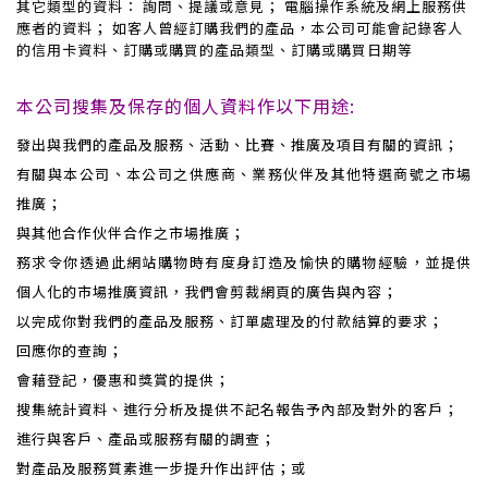
其它類型的資料：
詢問、提議或意見； 電腦操作系統及網上服務供
應者的資料； 如客人曾經訂購我們的產品，本公司可能會記錄客人
的信用卡資料、訂購或購買的產品類型、訂購或購買日期等
本公司搜集及保存的個人資料作以下用途:
發出與我們的產品及服務、活動、比賽、推廣及項目有關的資訊；
有關與本公司、本公司之供應商、業務伙伴及其他特選商號之市場
推廣；
與其他合作伙伴合作之市場推廣；
務求令你透過此網站購物時有度身訂造及愉快的購物經驗，並提供
個人化的市場推廣資訊，我們會剪裁網頁的廣告與內容；
以完成你對我們的產品及服務、訂單處理及的付款結算的要求；
回應你的查詢；
會藉登記，優惠和獎賞的提供；
搜集統計資料、進行分析及提供不記名報告予內部及對外的客戶；
進行與客戶、產品或服務有關的調查；
對產品及服務質素進一步提升作出評估；或