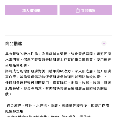
加入購物車
立即購買
商品描述
具有特強的吸水性能，為肌膚補充營養，強化天然屏障，迅速回復
水嫩明亮，保濕同時有效去除肌膚上存有的重金屬物質，使用後更
呈現晶瑩剔透。
獨特成份能增加肌膚對美白精華的吸收力，深入肌底層，提升肌膚
亮白度，其強效保濕功能促使肌膚保持彈性以預防皺紋的產生。
任何創傷療程後可即時使用，備有降紅、消腫、收歛、殺菌，舒緩
肌膚過敏、發炎等功效，有助加快修復受損肌膚及預防發炎的症
狀。
-適合激光、微針、水光槍、煥膚、高能量等療程後，即時用作降
紅鎮靜之用
-有助舒緩缺水性過敏症狀，適合任何肌膚作日常修護