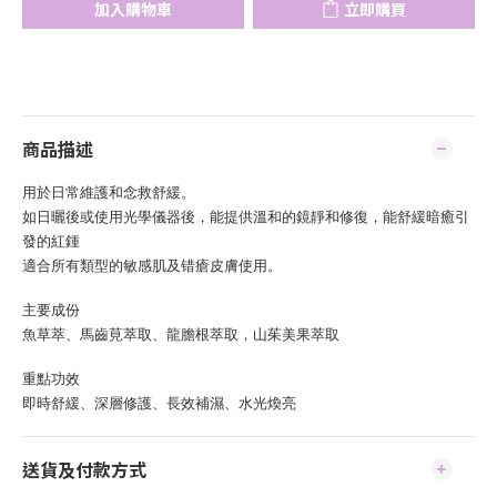
加入購物車
立即購買
商品描述
用於日常維護和念救舒緩。
如日曬後或使用光學儀器後，能提供溫和的鏡靜和修復，能舒緩暗癒引
發的紅鍾
適合所有類型的敏感肌及错瘡皮膚使用。
主要成份
魚草萃、馬齒莧萃取、龍膽根萃取，山茱美果萃取
重點功效
即時舒緩、深層修護、長效補濕、水光煥亮
送貨及付款方式