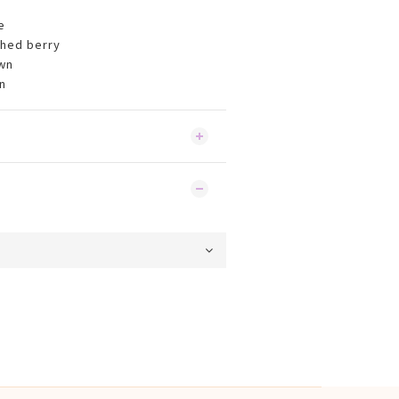
e
shed berry
wn
n