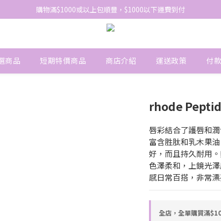
網站免費登記會員，會員優惠價於結帳時自動扣減
購物滿$1000或以上包順豐，$1000以下運費到付
網站免費登記會員，會員優惠價於結帳時自動扣減
選商品
短期特價商品
商店介紹
運送政策
付
rhode Peptid
唇彩結合了護唇和潤
富含胜肽和乳木果油
好，而且持久耐用。熱門色
色澤柔和，上鏡光澤
感日常百搭，非常漂
全店，全單購買滿$1