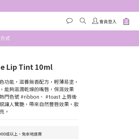
會員登入
款方式
立即購買
e Lip Tint 10ml
色功能，滋養無香配方，輕薄易塗，
，能夠滋潤乾燥的嘴唇，保濕效果
號 #ribbon、 #toast 上唇後
感讓人驚艷，帶來自然豐唇效果，妝
亮。
000或以上，免本地運費