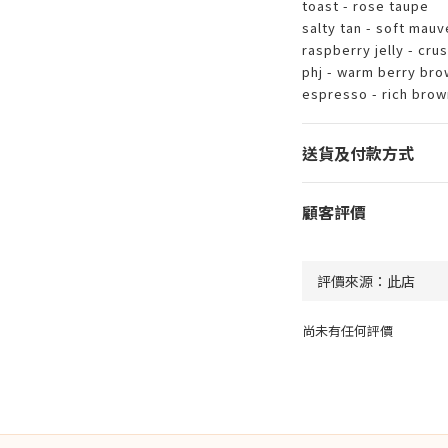
toast - rose taupe
salty tan - soft mauv
raspberry jelly - cru
phj - warm berry bro
espresso - rich brow
送貨及付款方式
顧客評價
尚未有任何評價