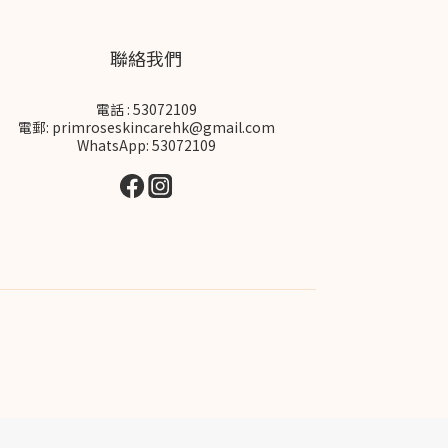
聯絡我們
電話 : 53072109
電郵: primroseskincarehk@gmail.com
WhatsApp: 53072109