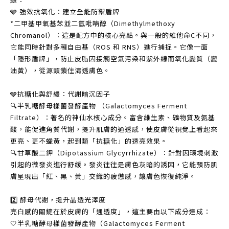
🩶 強效抗氧化：建立全能防禦盾牌
*二甲基甲氧基苯並二氫吡喃醇（Dimethylmethoxy
Chromanol）：這是配方中的核心亮點。與一般的維他命C不同，
它能同時針對多種自由基（ROS 和 RNS）進行捕捉。它像一面
「隱形盾牌」，防止皮脂因接觸空氣污染和紫外線而氧化變質（變
油黃），從源頭鎖住清透膚色。
🩶抗糖化與舒緩：代謝暗沉因子
🔍半乳糖酵母樣菌發酵產物 （Galactomyces Ferment
Filtrate）：著名的神仙水核心成分。富含維生素、礦物質及氨基
酸，能促進角質代謝，提升肌膚的通透感，使皮膚從視覺上看起來
更亮、更不蠟黃，起到類「抗糖化」的透亮效果。
🔍甘草酸二鉀（Dipotassium Glycyrrhizate）：針對因環境刺激
引起的微發炎進行舒緩。發炎往往是膚色灰暗的誘因，它能預防肌
膚呈現出「紅、黑、黃」交織的疲憊感，讓膚色恢復純淨。
2️⃣ 酵母代謝，提升晶透光澤度
亮白感的關鍵在於皮膚的「通透度」，這主要由以下成分達成：
🤍半乳糖酵母樣菌發酵產物（Galactomyces Ferment