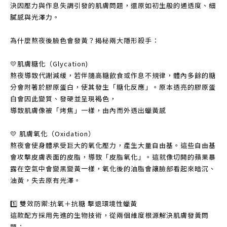
決因壓力與作息失調引發的肌膚問題，還原如初生般的通透度、細
膩感與光澤力。
為什麼熬夜後臉色會發黃？揭秘兩大隱形殺手：
💛肌膚糖化（Glycation)
熬夜導致代謝減緩，若伴隨高糖飲食或作息不規律，體內多餘的糖
分會附著於膠原蛋白，使其發生「糖化反應」。原本透亮的膠原蛋
白會因此變質、發硬並呈現褐色，
導致肌膚像被「烤焦」一樣，由內而外透出蠟黃感
💛 肌膚氧化（Oxidation）
熬夜會使身體承受巨大的氧化壓力，產生大量自由基。這些自由基
會攻擊皮膚表面的皮脂，導致「皮脂氧化」。這就像切開的蘋果暴
露在空氣中會變黑變黃一樣，氧化後的油脂會讓臉部看起來暗沉、
油黃，失去原有光澤。
1️⃣ 雙效防禦:抗氧＋抗糖 擊退環境性蠟黃
這款配方採用先進的生物技術，從兩個維度根源解決肌膚發黃問
題：