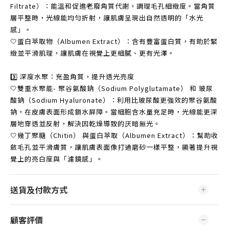
Filtrate）：能溫和促進老廢角質代謝，調理毛孔細緻度。當角質
層平整時，光線能均勻折射，讓肌膚呈現出自然透明的「水光
感」。
🤍蛋白萃取物（Albumen Extract）：含有豐富蛋白質，有助於緊
緻並平滑肌理，讓肌膚在視覺上更細膩、更有光澤。
3️⃣ 深度水聚：充盈角質，提升透光亮度
🤍雙重水聚能- 聚谷氨酸鈉（Sodium Polyglutamate） 和 玻尿
酸鈉（Sodium Hyaluronate）：利用比玻尿酸更強效的聚谷氨酸
鈉，在皮膚表面形成鎖水屏障。當細胞含水量充足時，光線能更深
層地穿透並反射，解決因乾燥導致的厌暗無光。
🤍幾丁聚糖（Chitin） 與蛋白萃取（Albumen Extract）：幫助收
斂毛孔並平滑膚質，讓肌膚表面像打過磨砂一樣平整，顯著提升視
覺上的亮白度與「濾鏡感」。
送貨及付款方式
顧客評價