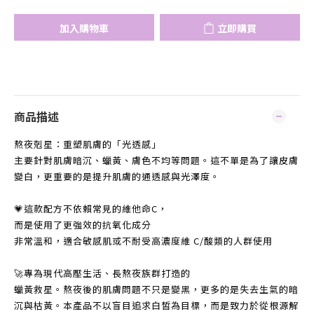
加入購物車
立即購買
商品描述
熬夜剋星：重塑肌膚的「光透感」
主要針對肌膚暗沉、蠟黃、膚色不均等問題。這不單是為了讓皮膚
變白，更重要的是提升肌膚的通透感與光澤度。
💗這款配方不依賴常見的維他命C，
而是使用了更強效的抗氧化成分
非常溫和，適合敏感肌或不耐受高濃度維 C/酸類的人群使用
🚀專為現代高壓生活、長熬夜族群打造的
蠟黃救星。熬夜後的肌膚問題不只是變黑，更多的是失去生氣的暗
沉與枯黃。本產品不以盲目追求白皙為目標，而是致力於從根源解