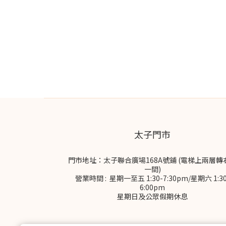
太子門市
門市地址：太子聯合廣場168A號鋪 (電梯上兩層轉
一間)
營業時間 : 星期一至五 1:30-7:30pm/星期六 1:30
6:00pm
星期日及公眾假期休息