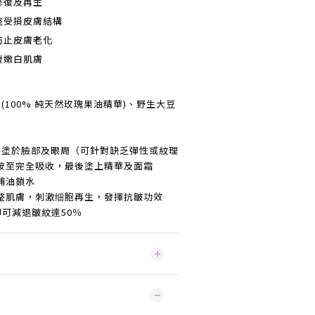
修復及再生
整受損皮膚結構
防止皮膚老化
復嫩白肌膚
 (100% 純天然玫瑰果油精華)、野生大豆
匀塗於臉部及眼周（可針對缺乏彈性或紋理
按至完全吸收，最後塗上精華及面霜
補油鎖水
整肌膚，刺激细胞再生，發揮抗皺功效
即可減退皺紋達
50
％