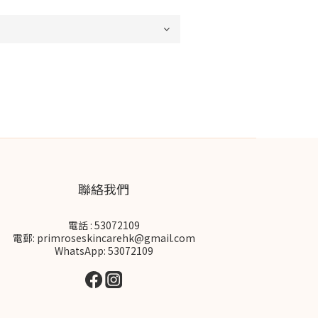
聯絡我們
電話 : 53072109
電郵: primroseskincarehk@gmail.com
WhatsApp: 53072109