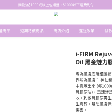
網站免費登記會員，會員優惠價於結帳時自動扣減
購物滿$1000或以上包順豐，$1000以下運費到付
網站免費登記會員，會員優惠價於結帳時自動扣減
選商品
短期特價商品
商店介紹
運送政策
付
i-FIRM Rejuv
Oil 黑金魅力膠
專為肌膚底層細胞補
界喻為肌膚 ”神仙精
中提煉出來 (每100
骨膠原油)，迅速滲
收，刺激骨膠原再生
生育醇，幫助肌膚保
傷害。