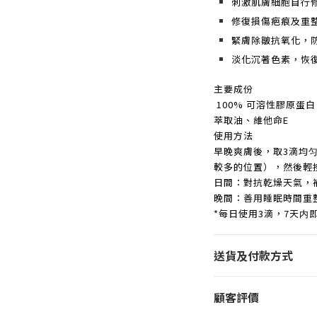
刺激肌膚細胞自行
修復損傷疤痕及重
緊膚除皺抗氧化，
淡化沉著色素，恢
主要成份
100% 可溶性膠原蛋白
萃取油、維他命E
使用方法
早晚爽膚後，取3滴均
較多的位置），然後輕
日間：對抗乾燥天氣，
晚間：善用睡眠時間重
*
每日使用
3
滴，
7
天内
送貨及付款方式
顧客評價