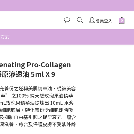
會員登入
款方式
立即購買
enating Pro-Collagen
原滲透油 5ml X 9
充養份之逆轉美肌精華油，從被美容
華” 之100% 純天然玫瑰果油精華
0mL玫瑰果精華油提煉出 10mL 水溶
透細胞底層，轉化養份令細胞即時吸
及抑制自由基引起之提早衰老，蘊含
濕滋養、癒合及保護皮膚不受紫外線