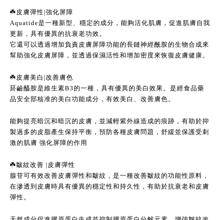
☘️皮膚彈性|強化屏障
Aquatide是一種新型、穩定的成分，能夠活化肌膚，促進肌膚自我
更新，具有優異的抗衰老功效。
它還可以透過增加負責皮膚屏障功能的長鏈神經酰胺的生物合成來
幫助強化皮膚屏障，並透過保濕活性和增加密度來恢復皮膚健康。
☘️皮膚美白|改善膚色
菸鹼醯胺是維生素B3的一種，具有優異的美白效果。是經食品藥
品安全部核准的美白功能成分，有效美白、改善膚色。
能夠提亮暗沉和暗沉的皮膚，並減輕紫外線造成的痕跡，有助於抑
製過多的皮脂產生保持平衡，預防各種皮膚問題，舒緩並保護受刺
激的肌膚 強化屏障的作用
☘️皺紋改善 |皮膚彈性
腺苷可有效改善皮膚彈性和皺紋，是一種改善皺紋的功能性原料，
在滲透到皮膚時具有優異的穩定性和持久性，有助於抗衰老和皮膚
彈性。
天然成分促進膠原蛋白生成並抑制膠原蛋白分解元素，增強皺紋改