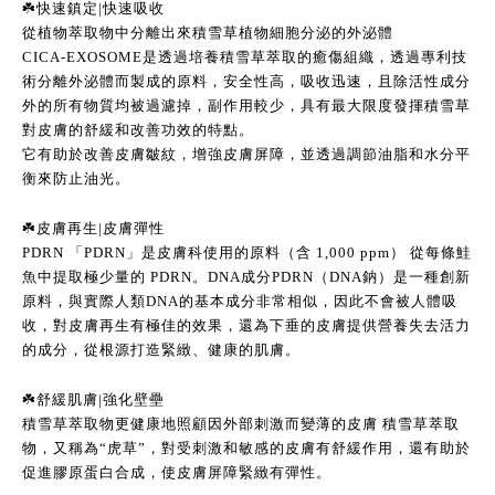
☘️快速鎮定|快速吸收
從植物萃取物中分離出來積雪草植物細胞分泌的外泌體
CICA-EXOSOME是透過培養積雪草萃取的癒傷組織，透過專利技
術分離外泌體而製成的原料，安全性高，吸收迅速，且除活性成分
外的所有物質均被過濾掉，副作用較少，具有最大限度發揮積雪草
對皮膚的舒緩和改善功效的特點。
它有助於改善皮膚皺紋，增強皮膚屏障，並透過調節油脂和水分平
衡來防止油光。
☘️皮膚再生|皮膚彈性
PDRN 「PDRN」是皮膚科使用的原料（含 1,000 ppm） 從每條鮭
魚中提取極少量的 PDRN。DNA成分PDRN（DNA鈉）是一種創新
原料，與實際人類DNA的基本成分非常相似，因此不會被人體吸
收，對皮膚再生有極佳的效果，還為下垂的皮膚提供營養失去活力
的成分，從根源打造緊緻、健康的肌膚。
☘️舒緩肌膚|強化壁壘
積雪草萃取物更健康地照顧因外部刺激而變薄的皮膚 積雪草萃取
物，又稱為“虎草”，對受刺激和敏感的皮膚有舒緩作用，還有助於
促進膠原蛋白合成，使皮膚屏障緊緻有彈性。