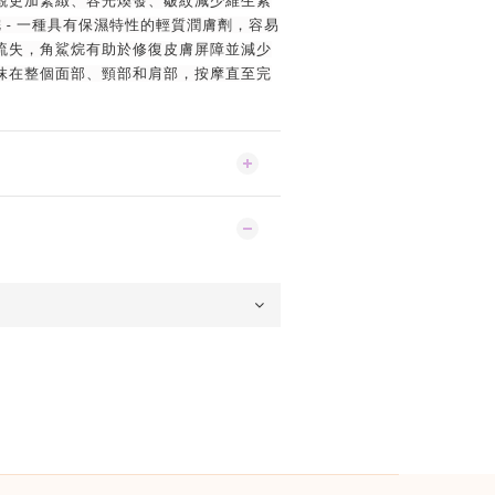
觀更加緊緻、容光煥發、皺紋減少維生素
烷 - 一種具有保濕特性的輕質潤膚劑，容易
流失，角鯊烷有助於修復皮膚屏障並減少
抹在整個面部、頸部和肩部，按摩直至完