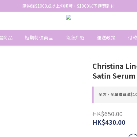
網站免費登記會員，會員優惠價於結帳時自動扣減
購物滿$1000或以上包順豐，$1000以下運費到付
網站免費登記會員，會員優惠價於結帳時自動扣減
選商品
短期特價商品
商店介紹
運送政策
付
Christina Lin
Satin Ser
全店，全單購買滿$1
HK$650.00
HK$430.00