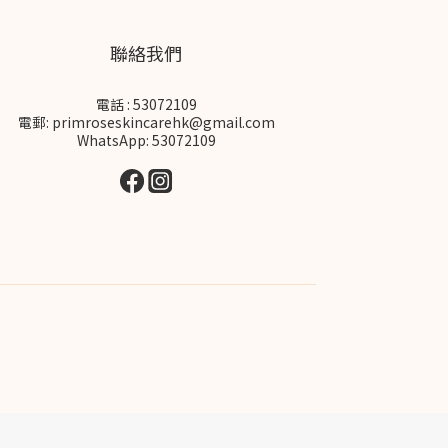
聯絡我們
電話 : 53072109
電郵: primroseskincarehk@gmail.com
WhatsApp: 53072109