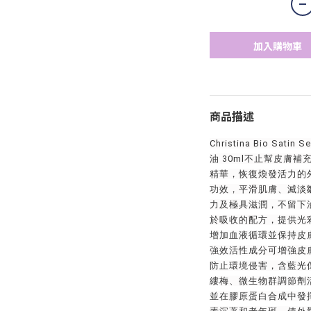
加入購物車
商品描述
Christina Bio Satin
油 30ml不止幫皮膚
精華，恢復煥發活力的
功效，平滑肌膚、滅淡
力及極具滋潤，不留下
於吸收的配方，提供光
增加血液循環並保持皮
強效活性成分可增強皮
防止環境侵害，含藍光保護
縷梅、微生物群調節劑活
並在膠原蛋白合成中發