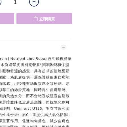
立即購買
 Serum | Nutrient Line Repair再生修復精華
補充水份還幫皮膚補充營養!屏障防禦和保濕
外觀和舒適的感覺，具有超卓的細胞更新
皺紋，為肌膚提供一層保護膜促進自愈能
油膩感，用後擁有絲般質感不致粉刺、易
彩奪目的絲滑質地，同時再生皮膚細胞、
膚的天然水分，而不會堵塞或阻塞皮脂腺
膚屏障並降低皮膚反應性，而抗氧化劑可
劑、Unimoist U125、羽衣甘藍和金
性成份維生素C - 還提供高抗氧化防禦，
揮重要作用。促進均勻膚色，減少皮膚色