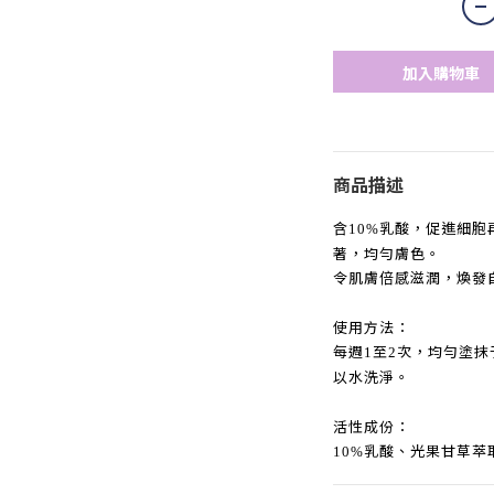
加入購物車
商品描述
含
乳酸，促進細胞
10%
著，均勻膚色。
令肌膚倍感滋潤，煥發
使用方法：
每週
至
次，均勻塗抹
1
2
以水洗淨。
活性成份：
乳酸、光果甘草萃
10%