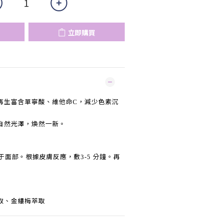
立即購買
再生富含單寧酸、維他命
，減少色素沉
C
自然光澤，煥然一新。
于面部。根據皮膚反應，敷
分鐘。再
3-5
取、金縷梅萃取