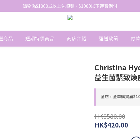
網站免費登記會員，會員優惠價於結帳時自動扣減
購物滿$1000或以上包順豐，$1000以下運費到付
網站免費登記會員，會員優惠價於結帳時自動扣減
選商品
短期特價商品
商店介紹
運送政策
付
Christina Hy
益生菌緊致煥膚
全店，全單購買滿$1
HK$580.00
HK$420.00