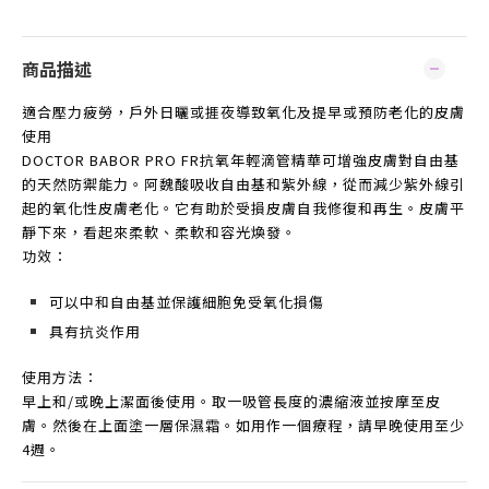
商品描述
適合壓力疲勞，戶外日曬或捱夜導致氧化及提早或預防老化的皮膚
使用
DOCTOR BABOR PRO FR抗氧年輕滴管精華可增強皮膚對自由基
的天然防禦能力。阿魏酸吸收自由基和紫外線，從而減少紫外線引
起的氧化性皮膚老化。它有助於受損皮膚自我修復和再生。皮膚平
靜下來，看起來柔軟、柔軟和容光煥發
。
功效：
可以中和自由基並保護細胞免受氧化損傷
具有抗炎作用
使用方法：
早上和
/
或晚上潔面後使用。取一吸管長度的濃縮液並按摩至皮
膚。然後在上面塗一層保濕霜。如用作一個療程，請早晚使用至少
4
週
。