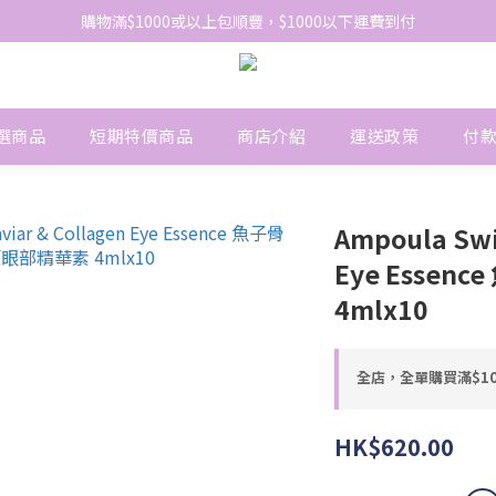
網站免費登記會員，會員優惠價於結帳時自動扣減
購物滿$1000或以上包順豐，$1000以下運費到付
網站免費登記會員，會員優惠價於結帳時自動扣減
選商品
短期特價商品
商店介紹
運送政策
付
Ampoula Swis
Eye Esse
4mlx10
全店，全單購買滿$1
HK$620.00