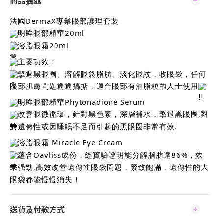
商品描述
法國DermaX專業眼部護理套裝
明眸眼部精華20ml
溶脂眼霜20ml
主要功效：
擊退黑眼圈、溶解眼袋脂肪、淡化眼紋，收眼袋，任何
眼部肌膚問題通通搞掂，適合眼部有油脂粒的人士使用
明眸眼部精華Phytonadione Serum
改善眼微循環，針對黑色素，深層補水，撃退黑眼圈,對
於遺傳性或因睡眠不足而引起的黑眼圈非常有效.
溶脂眼霜 Miracle Eye Cream
蘊含Oavliss成份，經實驗證明能分解脂肪達86%，效
果强勁,高效改善遺傳性眼袋問題，緊致飽滿，遺傳性的大
眼袋都能慢慢消失！
送貨及付款方式