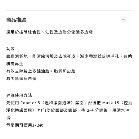
商品描述
適用於控制綜合性、油性及皮脂分泌過多皮膚
功效
面膜泥質地，能清除污垢及去除死皮，減少積聚並疏通毛孔，有助
肌膚再生
有效去除臉上多餘油脂，脂質和皮脂
減少黑頭及白頭
建議使用方法
先使用 Foamer 5〈温和潔面泡沫〉潔面，然後把 Mask 15〈控油
淨化換膚面膜〉 均勻塗於面部及頸部，待 2-4 分鐘後，用清水沖
清
每星期可使用1-2次