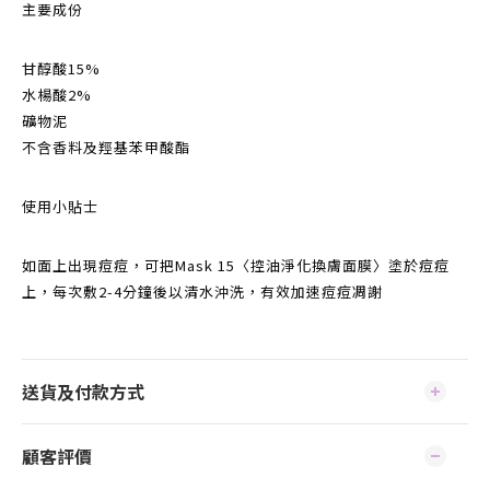
主要成份
甘醇酸15%
水楊酸2%
礦物泥
不含香料及羥基苯甲酸酯
使用小貼士
如面上出現痘痘，可把Mask 15〈控油淨化換膚面膜〉塗於痘痘
上，每次敷2-4分鐘後以清水沖洗，有效加速痘痘凋謝
送貨及付款方式
顧客評價