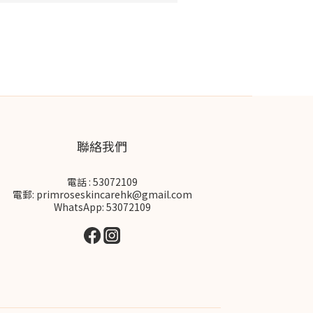
聯絡我們
電話 : 53072109
電郵: primroseskincarehk@gmail.com
WhatsApp: 53072109