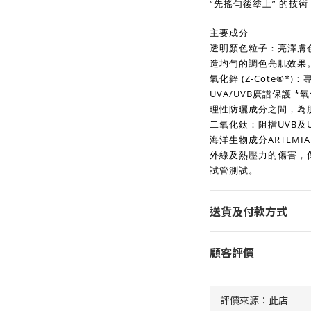
“先搖勻後塗上” 的技
主要成分
透明顏色粒子：亮澤膚
造均勻的調色亮肌效果
氧化鋅 (Z-Cote®*)
UVA/UVB廣譜保護 
理性防曬成分之間，為
二氧化鈦：阻擋UVB及
海洋生物成分ARTEMI
外線及熱壓力的傷害，
試管測試。
送貨及付款方式
顧客評價