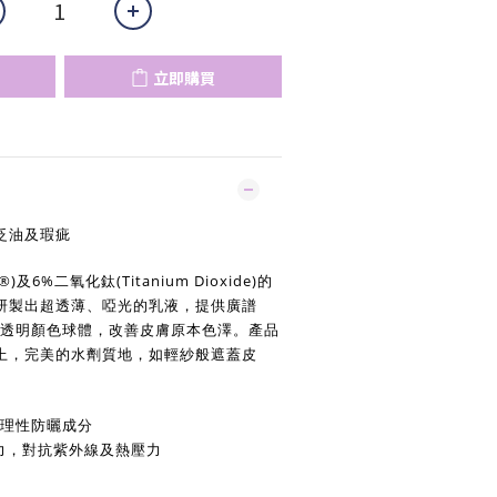
立即購買
泛油及瑕疵
)及6%二氧化鈦(Titanium Dioxide)的
研製出超透薄、啞光的乳液，提供廣譜
合半透明顏色球體，改善皮膚原本色澤。產品
上，完美的水劑質地，如輕紗般遮蓋皮
。
物理性防曬成分
力，對抗紫外線及熱壓力