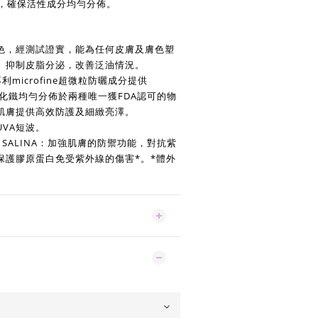
術，確保活性成分均勻分佈。
色，經測試證實，能為任何皮膚及膚色塑
。抑制皮脂分泌，改善泛油情況。
：專利microfine超微粒防曬成分提供
*氧化鐵均勻分佈於兩種唯一獲FDA認可的物
肌膚提供高效防護及細緻亮澤。
UVA短波。
A SALINA：加強肌膚的防禦功能，對抗紫
保護膠原蛋白免受紫外線的傷害*。*體外