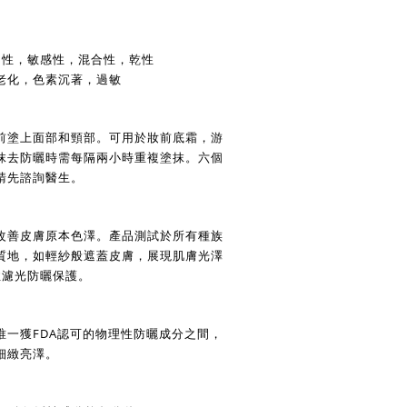
性，油性，敏感性，混合性，乾性
NS：老化，色素沉著，過敏
前塗上面部和頸部。可用於妝前底霜，游
抹去防曬時需每隔兩小時重複塗抹。六個
請先諮詢醫生。
改善皮膚原本色澤。產品測試於所有種族
質地，如輕紗般遮蓋皮膚，展現肌膚光澤
性濾光防曬保護。
唯一獲FDA認可的物理性防曬成分之間，
細緻亮澤。