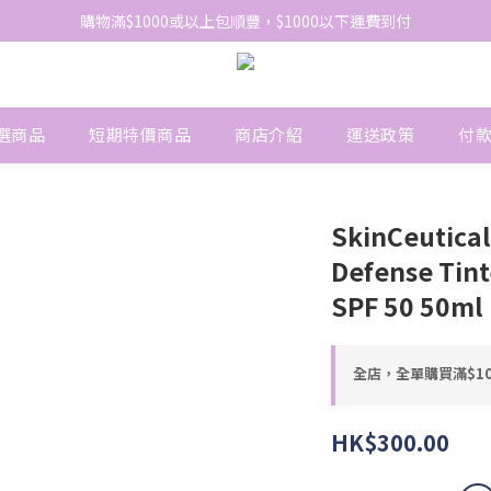
網站免費登記會員，會員優惠價於結帳時自動扣減
購物滿$1000或以上包順豐，$1000以下運費到付
網站免費登記會員，會員優惠價於結帳時自動扣減
選商品
短期特價商品
商店介紹
運送政策
付
SkinCeutical
Defense T
SPF 50 50ml
全店，全單購買滿$1
HK$300.00