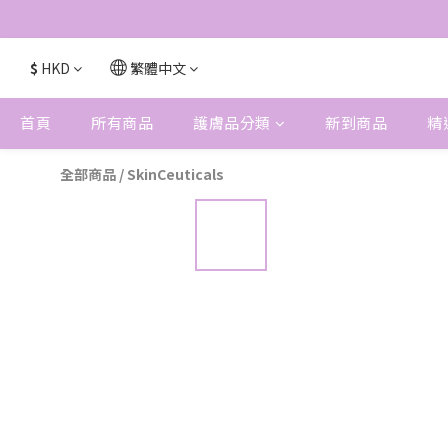
$
HKD
繁體中文
首頁
所有商品
護膚品分類
新到商品
精
全部商品
/
SkinCeuticals