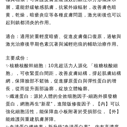
層，還能舒緩敏感肌膚，抗紫外線輻射，改善膚色暗
黄，乾燥，暗瘡炎症等各種皮膚問題，激光術後也可以
起到鎮都消炎的作用。
適合：適用於重輕度暗瘡、促進皮膚傷口復原，過敏與
激光治療後早期色素沉著與減輕疤痕的輔助治療作用。
主要成份：
✨核糖核酸幹細胞：10兆超活力人源化 「核糖核酸細
胞」，可收緊蛋白間距，改善皮膚結構，撐起肌膚結構
網，保障臉部不鬆驰，促進膠原蛋白與彈性蛋白的增
長，從而提升面部論廓，綻放立體輪廓。
✨纖連蛋白：源於人體的全效细胞因子-細跑外膜發糖
蛋白，網胞再生“新星”，進階版修復因子，【内】可以
強化細胞活性，能保障血小板附著於受損部位，【外】
能維護與重建肌膚屏障。
✨血清蛋白纖維素：新升級“血清蛋白素”，内有高濃度