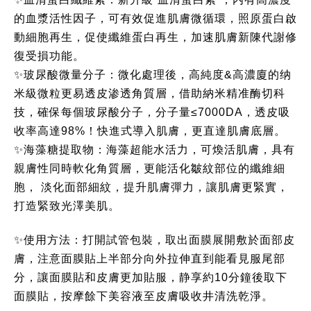
的血漿活性因子，可有效促進肌膚微循環，照原蛋白啟
動細胞再生，促使纖維蛋白再生，加速肌膚新陳代謝修
復受損功能。
✨玻尿酸微量分子：微化處理後，高純度&高濃廈的纳
米級微粒更易透皮渗透角質層，借助納米精准酶切科
技，確保每個玻尿酸分子，分子量≤7000DA，透皮吸
收率高達98%！快進式導入肌膚，更直達肌膚底層。
✨海藻糖提取物：海藻超能水活力，可煥活肌膚，具有
親膚性同時軟化角質層，更能活化皺紋部位的纖維細
胞， 淡化面部細紋，提升肌膚彈力，讓肌膚更緊實，
打造緊致光澤美肌。
✨使用方法：打開試管包裝，取出面膜展開敷於面部皮
膚，注意面膜貼上半部分向外拉伸直到能看見服尾部
分，讓面膜貼和皮膚更加貼服，静享約10分鐘後取下
面膜貼，按摩餘下美容液至皮膚吸收井清洗乾淨。