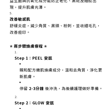
益生菌與抗氧化成分能防止老化、黑斑及細紋出
現，提升肌膚光澤。
改善敏感肌
舒緩炎症，減少角質、黑頭、粉刺，並收細毛孔，
改善痘印。
⭐️ 兩步驟煥膚療程 ⭐️
Step 1：PEEL 安瓿
親和配方嫩肌煥膚成分，溫和去角質，淨化更
新肌膚。
停留
2-3分鐘
後沖洗，為後續護理做好準備。
Step 2：GLOW 安瓿